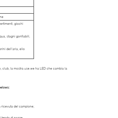
une
vertimenti, giochi
ua, stagni gonfiabili,
rini dell'aria, elio
tito, club, la mostra use.we ha LED che cambia la
belows:
sa ricevuta del campione;
di tenda di nozze