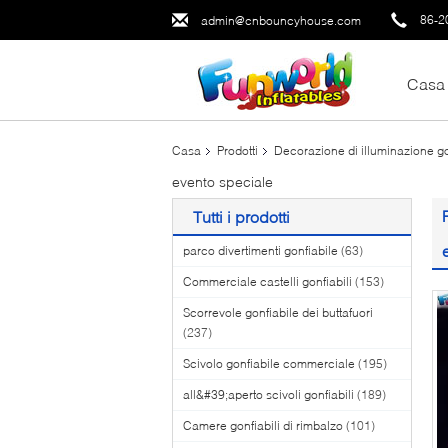
86-2
admin@cnbouncyhouse.com
Casa
Casa
Prodotti
Decorazione di illuminazione go
evento speciale
Tutti i prodotti
parco divertimenti gonfiabile
(63)
Commerciale castelli gonfiabili
(153)
Scorrevole gonfiabile dei buttafuori
(237)
Scivolo gonfiabile commerciale
(195)
all&#39;aperto scivoli gonfiabili
(189)
Camere gonfiabili di rimbalzo
(101)