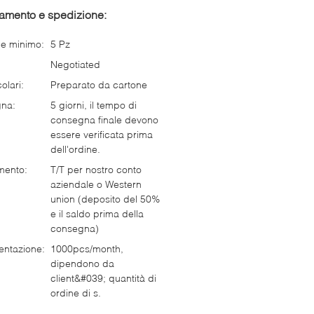
gamento e spedizione:
ne minimo:
5 Pz
Negotiated
olari:
Preparato da cartone
gna:
5 giorni, il tempo di
consegna finale devono
essere verificata prima
dell'ordine.
mento:
T/T per nostro conto
aziendale o Western
union (deposito del 50%
e il saldo prima della
consegna)
entazione:
1000pcs/month,
dipendono da
client&#039; quantità di
ordine di s.