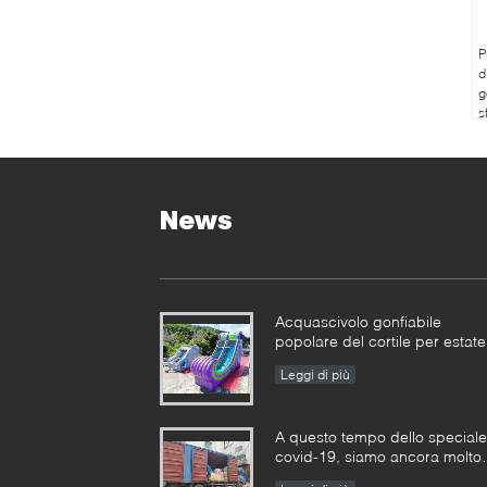
P
d
g
s
s
d
News
Acquascivolo gonfiabile
popolare del cortile per estate
Leggi di più
A questo tempo dello speciale
covid-19, siamo ancora molto
occupati in tutti i tipi di