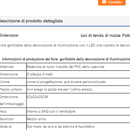
Contatto
Descrizione di prodotto dettagliata
luci di tenda di nozze
Pall
Evidenziare:
,
iore gonfiabile della decorazione di illuminazione con il LED che cambia le decor
1.
Informazioni di produzione del fiore gonfiabile della decorazione di illuminazio
Materiale
Materiale di nylon rivestito del PVC dello speciale
Dimensione
D'altezza 3 metri
Colore
come la progettazione, può essere personalizzato
Prezzo unitario
invii prego la posta me per l'ultimo prezzo
Dimensione
52x52x20CM
dell'imballaggio
Peso
Intorno a 5KG con il ventilatore
Garanzia
Mezzo anno
Modo di
Dal mare, da aria e da preciso è facoltativo