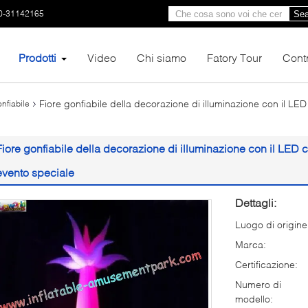
0-31142165
Sea
Prodotti
Video
Chi siamo
Fatory Tour
Contr
Fiore gonfiabile della decorazione di illuminazione con il LE
nfiabile
Fiore gonfiabile della decorazione di illuminazione con il LED 
evento speciale
Dettagli:
Luogo di origine
Marca:
Certificazione:
Numero di
modello: