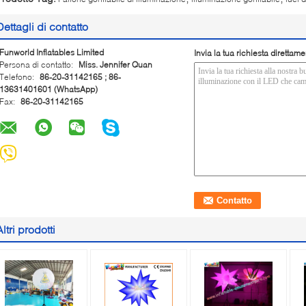
Dettagli di contatto
Funworld Inflatables Limited
Invia la tua richiesta direttame
Persona di contatto:
Miss. Jennifer Quan
Telefono:
86-20-31142165 ; 86-
13631401601 (WhatsApp)
Fax:
86-20-31142165
Altri prodotti