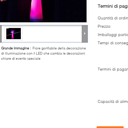
Termini di pa
Quantità di ordi
Prezzo:
Imballaggi partic
Tempi di conse
Grande immagine :
Fiore gonfiabile della decorazione
di illuminazione con il LED che cambia le decorazioni
chiare di evento speciale
Termini di paga
Capacità di alim