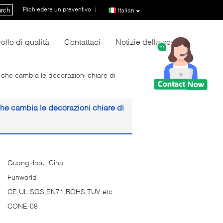
Richiedere un preventivo
|
rch
Italian
ollo di qualità
Contattaci
Notizie della società
D che cambia le decorazioni chiare di
che cambia le decorazioni chiare di
:
Guangzhou, Cina
Funworld
CE,UL,SGS,EN71,ROHS,TUV etc.
CONE-08