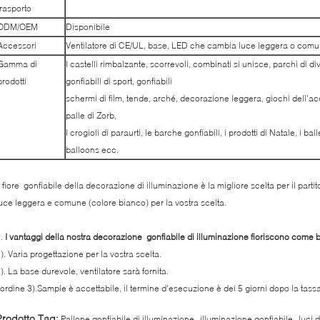
trasporto
ODM/OEM
Disponibile
Accessori
Ventilatore di CE/UL, base, LED che cambia luce leggera o com
Gamma di
I castelli rimbalzante, scorrevoli, combinati si unisce, parchi di di
prodotti
gonfiabili di sport, gonfiabili
schermi di film, tende, arché, decorazione leggera, giochi dell'acq
palle di Zorb,
I crogioli di paraurti, le barche gonfiabili, i prodotti di Natale, i balle
balloons ecc.
l fiore gonfiabile della decorazione di illuminazione è la migliore scelta per il par
uce leggera e comune (colore bianco) per la vostra scelta.
2.
I vantaggi della nostra decorazione gonfiabile di illuminazione fioriscono come 
). Varia progettazione per la vostra scelta.
). La base durevole, ventilatore sarà fornita.
'ordine 3).Sample è accettabile, il termine d'esecuzione è dei 5 giorni dopo la tas
,
,
Prodotto Tag:
Pallone gonfiabile di illuminazione
illuminazione gonfiabile
luci 