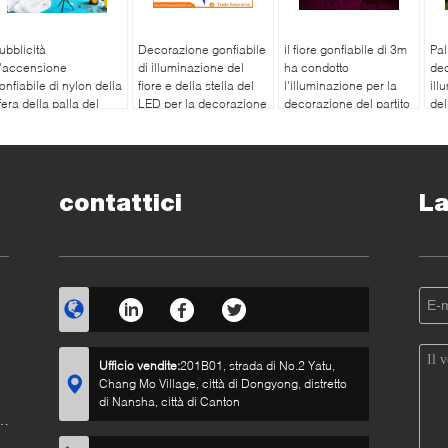
ubblicità
Decorazione gonfiabile
il fiore gonfiabile di 3m
Pal
'accensione
di illuminazione del
ha condotto
dec
onfiabile di nylon della
fiore e della stella del
l'illuminazione per la
ill
fera della palla del
LED per la decorazione
decorazione del partito
del
egno della
fase/del partito
ecorazione
contattici
La
Ufficio vendite:
201B01, strada di No.2 Yatu,
Chang Mo Village, città di Dongyong, distretto
di Nansha, città di Canton