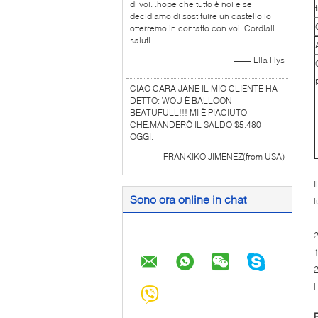
di voi. .hope che tutto è noi e se
decidiamo di sostituire un castello io
otterremo in contatto con voi. Cordiali
saluti
—— Ella Hys
CIAO CARA JANE IL MIO CLIENTE HA
DETTO: WOU È BALLOON
BEATUFULL!!! MI È PIACIUTO
CHE.MANDERÒ IL SALDO $5.480
OGGI.
—— FRANKIKO JIMENEZ(from USA)
I
Sono ora online in chat
l
1
2
l