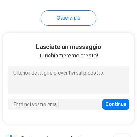
56
Osservi più
Piscine gonfiabili
Lasciate un messaggio
Ti richiameremo presto!
98
Giocattoli gonfiabili
di acqua