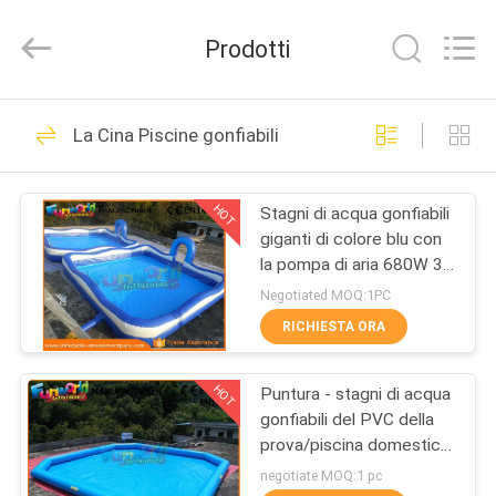
2026
Funworld
Inflatables
Prodotti
Limited.
All
Rights
Reserved.
CASA
64
La Cina Piscine gonfiabili
parco divertimenti
PRODOTTI
gonfiabile
HOT
Stagni di acqua gonfiabili
giganti di colore blu con
VIDEO
la pompa di aria 680W 3
anni di garanzia
Negotiated MOQ:1PC
CIRCA
RICHIESTA ORA
157
NOI
Commerciale
HOT
Puntura - stagni di acqua
gonfiabili del PVC della
GIRO
castelli gonfiabili
prova/piscina domestica
DELLA
di esplosione dell'iarda
negotiate MOQ:1 pc