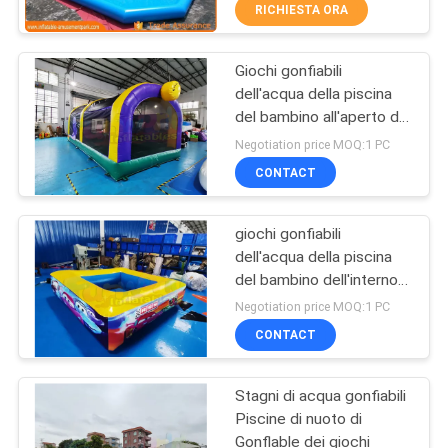
FABBRICA
RICHIESTA ORA
Giochi gonfiabili
CONTROLLO
242
dell'acqua della piscina
DI
del bambino all'aperto del
Scorrevole
QUALITÀ
cortile
Negotiation price MOQ:1 PC
gonfiabile dei
CONTACT
buttafuori
COMPANY
giochi gonfiabili
NEWS
dell'acqua della piscina
del bambino dell'interno
198
MAPPA
1000D
Negotiation price MOQ:1 PC
Scivolo gonfiabile
DEL
CONTACT
SITO
commerciale
Stagni di acqua gonfiabili
Piscine di nuoto di
PRIVACY
Gonflable dei giochi