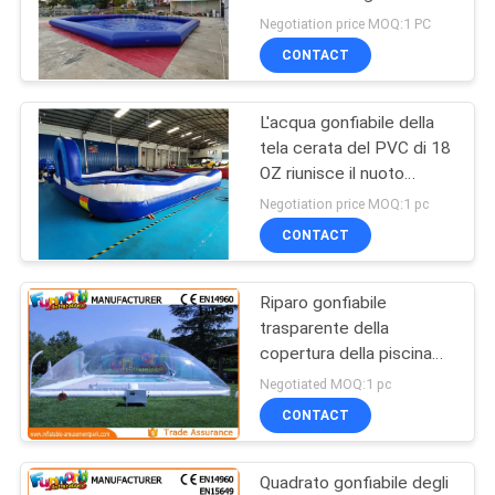
POLICY
Negotiation price MOQ:1 PC
CONTACT
192
all&#39;aperto
L'acqua gonfiabile della
tela cerata del PVC di 18
scivoli gonfiabili
OZ riunisce il nuoto
adulto
Negotiation price MOQ:1 pc
CONTACT
Riparo gonfiabile
102
trasparente della
Camere gonfiabili di
copertura della piscina
della tenda della
Negotiated MOQ:1 pc
rimbalzo
copertura dello stagno
CONTACT
del PVC
Quadrato gonfiabile degli