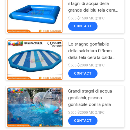
stagni di acqua della
grande del blu tela cerata
91
del PVC/forma rotonda
$600-$1500 MOQ:1PC
Percorso ad
CONTACT
ostacoli gonfiabili
Lo stagno gonfiabile
della saldatura 0.9mm
della tela cerata calda
del PVC fa scorrere per
$500-$2000 MOQ:1PC
gli stagni di Inground
CONTACT
72
pallone gonfiabile
Grandi stagni di acqua
gonfiabili, piscina
zorb
gonfiabile con la palla
$500-$2000 MOQ:1PC
CONTACT