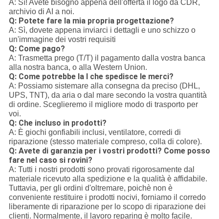
A: Sì! Avete bisogno appena dell'offerta il logo da CDR,
archivio di AI a noi.
Q: Potete fare la mia propria progettazione?
A: Sì, dovete appena inviarci i dettagli e uno schizzo o
un'immagine dei vostri requisiti
Q: Come pago?
A: Trasmetta prego (T/T) il pagamento dalla vostra banca
alla nostra banca, o alla Western Union.
Q: Come potrebbe la I che spedisce le merci?
A: Possiamo sistemare alla consegna da preciso (DHL,
UPS, TNT), da aria o dal mare secondo la vostra quantità
di ordine. Sceglieremo il migliore modo di trasporto per
voi.
Q: Che incluso in prodotti?
A: È giochi gonfiabili inclusi, ventilatore, corredi di
riparazione (stesso materiale compreso, colla di colore).
Q: Avete di garanzia per i vostri prodotti? Come posso
fare nel caso si rovini?
A: Tutti i nostri prodotti sono provati rigorosamente dal
materiale ricevuto alla spedizione e la qualità è affidabile.
Tuttavia, per gli ordini d'oltremare, poichè non è
conveniente restituire i prodotti nocivi, forniamo il corredo
liberamente di riparazione per lo scopo di riparazione dei
clienti. Normalmente, il lavoro reparing è molto facile.