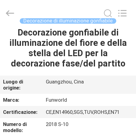
2026
Funworld
Inflatables
Limited.
All
Decorazione di illuminazione gonfiabile
Rights
Reserved.
Decorazione gonfiabile di
CASA
illuminazione del fiore e della
PRODOTTI
stella del LED per la
decorazione fase/del partito
VIDEO
Luogo di
Guangzhou, Cina
origine:
CIRCA
NOI
Marca:
Funworld
Certificazione:
CE,EN14960,SGS,TUV,ROHS,EN71
GIRO
Numero di
2018 S-10
DELLA
modello: