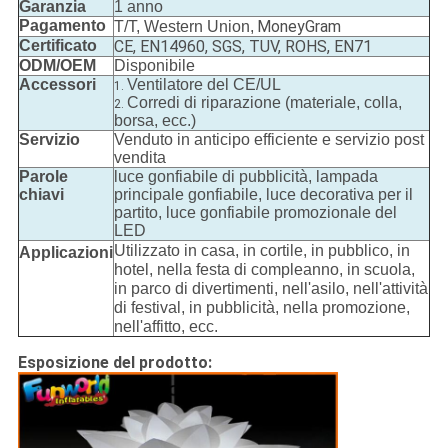
Garanzia
1 anno
Pagamento
MoneyGram
T/T, Western Union,
Certificato
CE, EN14960, SGS, TUV, ROHS, EN71
ODM/OEM
Disponibile
Accessori
Ventilatore del CE/UL
1.
Corredi di riparazione (materiale, colla,
2.
borsa, ecc.)
Servizio
Venduto in anticipo efficiente e servizio post
vendita
Parole
luce gonfiabile di pubblicità, lampada
chiavi
principale gonfiabile, luce decorativa per il
partito, luce gonfiabile promozionale del
LED
Utilizzato in casa, in cortile, in pubblico, in
Applicazioni
hotel, nella festa di compleanno, in scuola,
in parco di divertimenti, nell'asilo, nell'attività
di festival, in pubblicità, nella promozione,
nell'affitto, ecc.
Esposizione del prodotto: