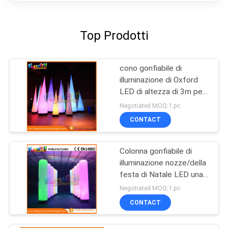
Top Prodotti
cono gonfiabile di
illuminazione di Oxford
LED di altezza di 3m per
la decorazione partito/di
Negotiated MOQ:1 pc
evento
CONTACT
Colonna gonfiabile di
illuminazione nozze/della
festa di Natale LED una
garanzia da 1 anno
Negotiated MOQ:1 pc
CONTACT