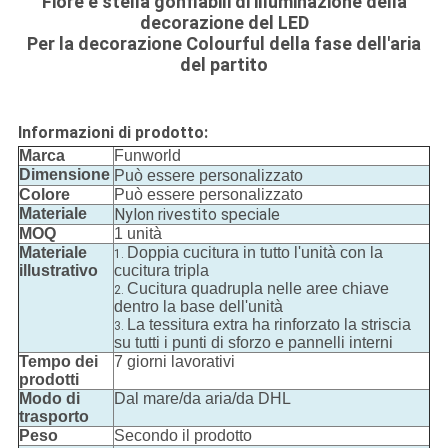
Fiore e stella gonfiabili di illuminazione della
decorazione del LED
Per la decorazione Colourful della fase dell'aria
del partito
Informazioni di prodotto:
Marca
Funworld
Dimensione
Può essere personalizzato
Colore
Può essere personalizzato
Materiale
Nylon rivestito speciale
MOQ
1 unità
Materiale
Doppia cucitura in tutto l'unità con la
1.
illustrativo
cucitura tripla
Cucitura quadrupla nelle aree chiave
2.
dentro la base dell'unità
La tessitura extra ha rinforzato la striscia
3.
su tutti i punti di sforzo e pannelli interni
Tempo dei
7 giorni lavorativi
prodotti
Modo di
Dal mare/da aria/da DHL
trasporto
Peso
Secondo il prodotto