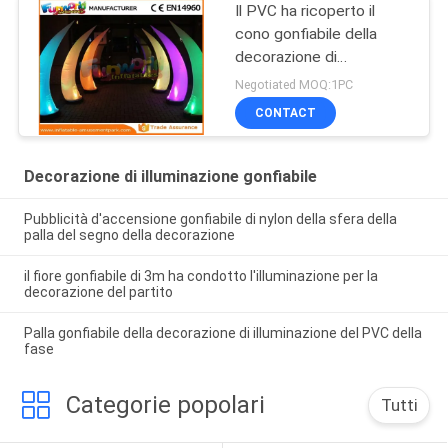
Il PVC ha ricoperto il
cono gonfiabile della
decorazione di
illuminazione della tela
Negotiated MOQ:1PC
cerata del nylon/PVC per
CONTACT
il cortile
Decorazione di illuminazione gonfiabile
Pubblicità d'accensione gonfiabile di nylon della sfera della
palla del segno della decorazione
il fiore gonfiabile di 3m ha condotto l'illuminazione per la
decorazione del partito
Palla gonfiabile della decorazione di illuminazione del PVC della
fase
Categorie popolari
Tutti