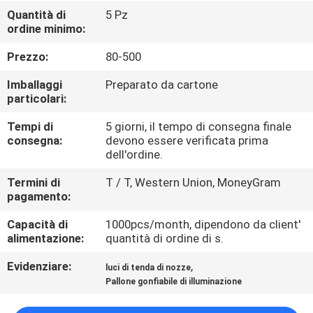
FABBRICA
Quantità di
5 Pz
ordine minimo:
CONTROLLO
Prezzo:
80-500
DI
Imballaggi
Preparato da cartone
QUALITÀ
particolari:
Tempi di
5 giorni, il tempo di consegna finale
consegna:
devono essere verificata prima
COMPANY
dell'ordine.
NEWS
Termini di
T / T, Western Union, MoneyGram
pagamento:
MAPPA
Capacità di
1000pcs/month, dipendono da client'
DEL
alimentazione:
quantità di ordine di s.
SITO
Evidenziare:
,
luci di tenda di nozze
Pallone gonfiabile di illuminazione
PRIVACY