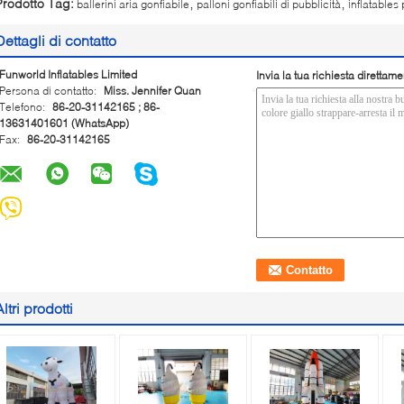
,
,
Prodotto Tag:
ballerini aria gonfiabile
palloni gonfiabili di pubblicità
inflatables
Dettagli di contatto
Funworld Inflatables Limited
Invia la tua richiesta direttame
Persona di contatto:
Miss. Jennifer Quan
Telefono:
86-20-31142165 ; 86-
13631401601 (WhatsApp)
Fax:
86-20-31142165
Altri prodotti