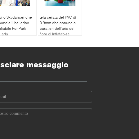
gno Skydancer che
tela cerata del PVC di
uncia il ballerino
0.9mm che annuncia i
fiabile For Park
caratteri dell'aria del
l'aria
fiore di Inflatables
sciare messaggio