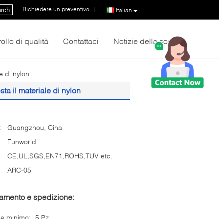
Richiedere un preventivo
|
rch
Italian
ollo di qualità
Contattaci
Notizie della società
e di nylon
sta il materiale di nylon
:
Guangzhou, Cina
Funworld
CE,UL,SGS,EN71,ROHS,TUV etc.
ARC-05
gamento e spedizione:
ne minimo:
5 Pz