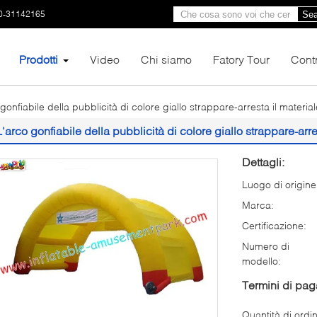
0-31142165
Sea
Prodotti
Video
Chi siamo
Fatory Tour
Contr
gonfiabile della pubblicità di colore giallo strappare-arresta il material
L'arco gonfiabile della pubblicità di colore giallo strappare-arre
Dettagli:
Luogo di origine
Marca:
Certificazione:
Numero di
modello:
Termini di pa
Quantità di ordi