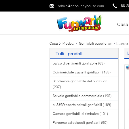
86-2
admin@cnbouncyhouse.com
Casa
L'arco 
Casa
Prodotti
Gonfiabili pubblicitari
Tutti i prodotti
parco divertimenti gonfiabile
(63)
Commerciale castelli gonfiabili
(153)
Scorrevole gonfiabile dei buttafuori
(237)
Scivolo gonfiabile commerciale
(195)
all&#39;aperto scivoli gonfiabili
(189)
Camere gonfiabili di rimbalzo
(101)
Percorso ad ostacoli gonfiabili
(90)