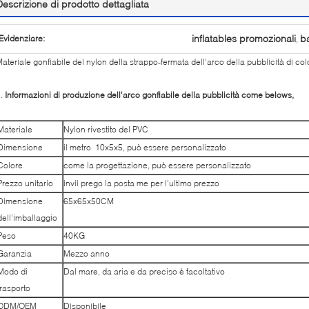
Descrizione di prodotto dettagliata
inflatables promozionali
ba
Evidenziare:
,
ateriale gonfiabile del nylon della strappo-fermata dell'arco della pubblicità di col
1.
Informazioni di produzione dell'arco gonfiabile della pubblicità come belows,
Materiale
Nylon rivestito del PVC
Dimensione
il metro 10x5x5, può essere personalizzato
Colore
come la progettazione, può essere personalizzato
Prezzo unitario
invii prego la posta me per l'ultimo prezzo
Dimensione
65x65x50CM
dell'imballaggio
Peso
40KG
Garanzia
Mezzo anno
Modo di
Dal mare, da aria e da preciso è facoltativo
trasporto
ODM/OEM
Disponibile