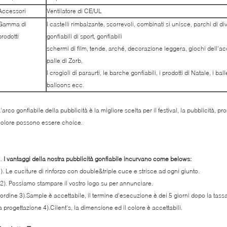
Accessori
Ventilatore di CE/UL
Gamma di
I castelli rimbalzante, scorrevoli, combinati si unisce, parchi di di
prodotti
gonfiabili di sport, gonfiabili
schermi di film, tende, arché, decorazione leggera, giochi dell'acq
palle di Zorb,
I crogioli di paraurti, le barche gonfiabili, i prodotti di Natale, i balle
balloons ecc.
'arco gonfiabile della pubblicità è la migliore scelta per il festival, la pubblicità
olore possono essere choice.
2.
I vantaggi della nostra pubblicità gonfiabile incurvano come belows:
). Le cuciture di rinforzo con double&triple cuce e strisce ad ogni giunto.
). Possiamo stampare il vostro logo su per annunciare.
'ordine 3).Sample è accettabile, il termine d'esecuzione è dei 5 giorni dopo la tas
a progettazione 4).Cilent's, la dimensione ed il colore è accettabili.