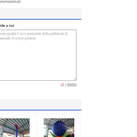
 promozionali
nte a noi
(
0
/ 3000)