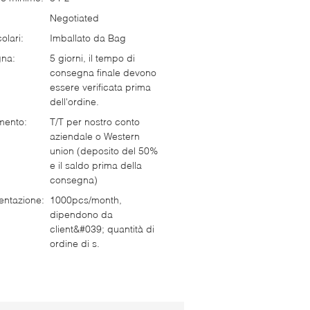
Negotiated
olari:
Imballato da Bag
gna:
5 giorni, il tempo di
consegna finale devono
essere verificata prima
dell'ordine.
mento:
T/T per nostro conto
aziendale o Western
union (deposito del 50%
e il saldo prima della
consegna)
entazione:
1000pcs/month,
dipendono da
client&#039; quantità di
ordine di s.