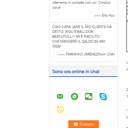
otterremo in contatto con voi. Cordiali
saluti
—— Ella Hys
CIAO CARA JANE IL MIO CLIENTE HA
DETTO: WOU È BALLOON
BEATUFULL!!! MI È PIACIUTO
CHE.MANDERÒ IL SALDO $5.480
OGGI.
—— FRANKIKO JIMENEZ(from USA)
L
c
Sono ora online in chat
1
2
l
l