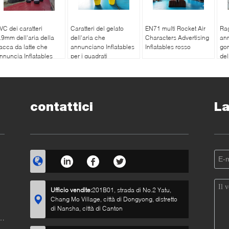
VC dei caratteri
Caratteri del gelato
EN71 multi Rocket Air
Ra
.9mm dell'aria della
dell'aria che
Characters Advertising
ann
acca da latte che
annunciano Inflatables
Inflatables rosso
gon
nnuncia Inflatables
per i quadrati
del
contattici
La
Ufficio vendite:
201B01, strada di No.2 Yatu,
Chang Mo Village, città di Dongyong, distretto
di Nansha, città di Canton