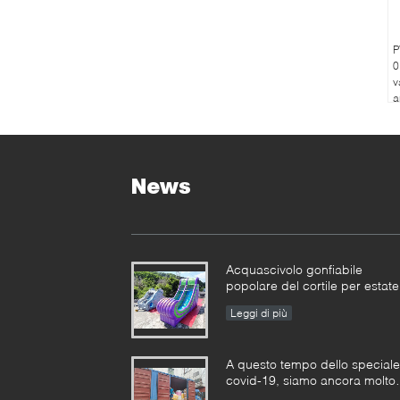
P
0
v
a
News
Acquascivolo gonfiabile
popolare del cortile per estate
Leggi di più
A questo tempo dello speciale
covid-19, siamo ancora molto
occupati in tutti i tipi di