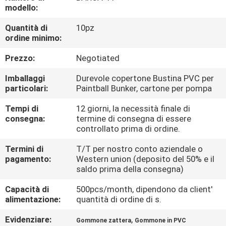
FABBRICA
modello:
Quantità di
10pz
CONTROLLO
ordine minimo:
DI
Prezzo:
Negotiated
QUALITÀ
Imballaggi
Durevole copertone Bustina PVC per
particolari:
Paintball Bunker, cartone per pompa
COMPANY
Tempi di
12 giorni, la necessità finale di
consegna:
termine di consegna di essere
NEWS
controllato prima di ordine.
Termini di
T/T per nostro conto aziendale o
MAPPA
pagamento:
Western union (deposito del 50% e il
saldo prima della consegna)
DEL
SITO
Capacità di
500pcs/month, dipendono da client'
alimentazione:
quantità di ordine di s.
PRIVACY
Evidenziare:
,
Gommone zattera
Gommone in PVC