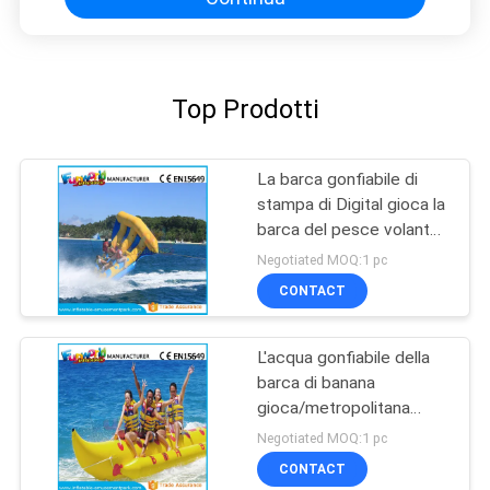
Top Prodotti
La barca gonfiabile di
stampa di Digital gioca la
barca del pesce volante
un anno di garanzia
Negotiated MOQ:1 pc
CONTACT
L'acqua gonfiabile della
barca di banana
gioca/metropolitana
trainabile dell'acqua con
Negotiated MOQ:1 pc
la dimensione su misura
CONTACT