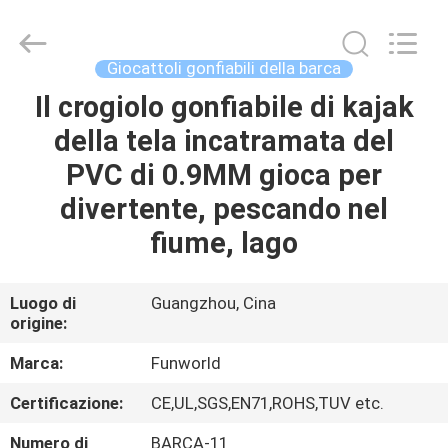
2026
Funworld
Inflatables
Limited.
All
Giocattoli gonfiabili della barca
Rights
Reserved.
Il crogiolo gonfiabile di kajak
CASA
della tela incatramata del
PRODOTTI
PVC di 0.9MM gioca per
divertente, pescando nel
VIDEO
fiume, lago
CIRCA
Luogo di
Guangzhou, Cina
origine:
NOI
Marca:
Funworld
GIRO
Certificazione:
CE,UL,SGS,EN71,ROHS,TUV etc.
DELLA
Numero di
BARCA-11