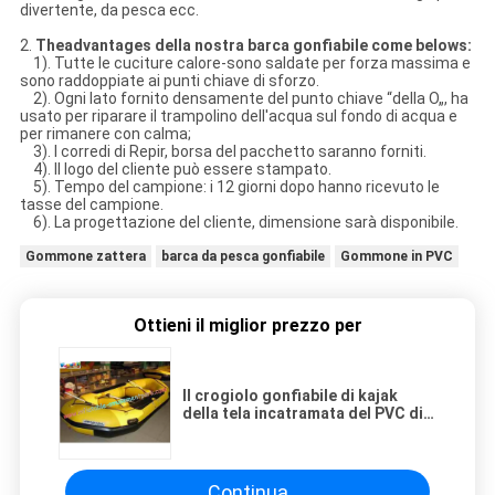
divertente, da pesca ecc.
2.
Theadvantages della nostra barca gonfiabile come belows:
1). Tutte le cuciture calore-sono saldate per forza massima e
sono raddoppiate ai punti chiave di sforzo.
2). Ogni lato fornito densamente del punto chiave “della O„, ha
usato per riparare il trampolino dell'acqua sul fondo di acqua e
per rimanere con calma;
3). I corredi di Repir, borsa del pacchetto saranno forniti.
4). Il logo del cliente può essere stampato.
5). Tempo del campione: i 12 giorni dopo hanno ricevuto le
tasse del campione.
6). La progettazione del cliente, dimensione sarà disponibile.
Gommone zattera
barca da pesca gonfiabile
Gommone in PVC
Ottieni il miglior prezzo per
Il crogiolo gonfiabile di kajak
della tela incatramata del PVC di
0.9MM gioca per divertente,
pescando nel fiume, lago
Continua