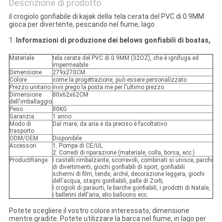
Descrizione di prodotto
il crogiolo gonfiabile di kajak della tela cerata del PVC di 0.9MM
gioca per divertente, pescando nel fiume, lago
1.
Informazioni di produzione dei belows gonfiabili di boatas,
Materiale
tela cerata del PVC di 0.9MM (32OZ), che è ignifuga ed
impermeabile
Dimensione
279x270CM
Colore
come la progettazione, può essere personalizzato
Prezzo unitario
invii prego la posta me per l'ultimo prezzo
Dimensione
80x62x62CM
dell'imballaggio
Peso
80KG
Garanzia
1 anno
Modo di
Dal mare, da aria e da preciso è facoltativo
trasporto
ODM/OEM
Disponibile
Accessori
1. Pompa di CE/UL
2. Corredi di riparazione (materiale, colla, borsa, ecc.)
ProductRange
I castelli rimbalzante, scorrevoli, combinati si unisce, parchi
di divertimenti, giochi gonfiabili di sport, gonfiabili
schermi di film, tende, arché, decorazione leggera, giochi
dell'acqua, stagni gonfiabili, palle di Zorb,
I crogioli di paraurti, le barche gonfiabili, i prodotti di Natale,
i ballerini dell'aria, elio balloons ecc.
Potete scegliere il vostro colore interessato, dimensione
mentre gradite. Potete utilizzare la barca nel fiume, in lago per