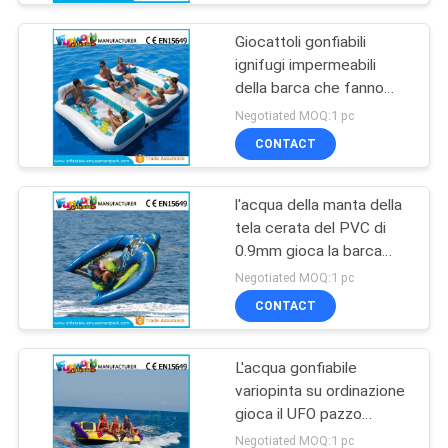
Giocattoli gonfiabili
ignifugi impermeabili
della barca che fanno
galleggiare il sofà
Negotiated MOQ:1 pc
dell'acqua per gli adulti
CONTACT
l'acqua della manta della
tela cerata del PVC di
0.9mm gioca la barca
gonfiabile della zattera
Negotiated MOQ:1 pc
del crogiolo di acqua di
CONTACT
volo
L'acqua gonfiabile
variopinta su ordinazione
gioca il UFO pazzo
gonfiabile per i giochi
Negotiated MOQ:1 pc