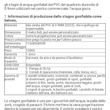
gli stagni di acqua gonfiabili del PVC del quadrato durevole di
0.9mm utilizzati nel centro commerciale, l'acqua gioca
1.
Informazioni di produzione dello stagno gonfiabile come
belows,
Materiale
tela cerata del PVC di 0.9MM (32OZ), che è ignifuga ed
impermeabile
Dimensione
il metro 8x8, può essere personalizzato
Colore
come la progettazione, può essere personalizzato
Prezzo unitario
invii prego la posta me per l'ultimo prezzo
Dimensione
115x80x80CM
dell'imballaggio
Peso
155KG
Garanzia
1 anno
Modo di
Dal mare, da aria e da preciso è facoltativo
trasporto
ODM/OEM
Disponibile
Accessori
1. Pompa di CE/UL
2. Corredi di riparazione (materiale, colla, borsa, ecc.)
Gamma di
I castelli rimbalzante, scorrevoli, combinati si unisce, parchi
prodotti
di divertimenti, giochi gonfiabili di sport, gonfiabili
schermi di film, tende, arché, decorazione leggera, giochi
dell'acqua, stagni gonfiabili, palle di Zorb,
I crogioli di paraurti, le barche gonfiabili, i prodotti di Natale,
i ballerini dell'aria, elio balloons ecc.
Lo stagno gonfiabile è uso per i giocattoli dell'acqua, la palla dello
zorb, crogiolo di paraurti. Potete mettere la varia progettazione
dentro lo stagno per più divertente. E potete scegliere il vostro