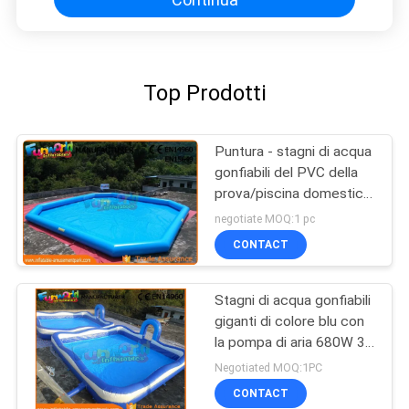
Top Prodotti
Puntura - stagni di acqua
gonfiabili del PVC della
prova/piscina domestica
di esplosione dell'iarda
negotiate MOQ:1 pc
CONTACT
Stagni di acqua gonfiabili
giganti di colore blu con
la pompa di aria 680W 3
anni di garanzia
Negotiated MOQ:1PC
CONTACT