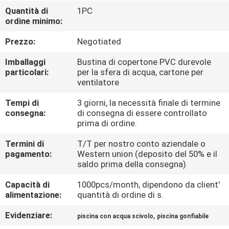
FABBRICA
Quantità di
1PC
ordine minimo:
CONTROLLO
Prezzo:
Negotiated
DI
Imballaggi
Bustina di copertone PVC durevole
QUALITÀ
particolari:
per la sfera di acqua, cartone per
ventilatore
Tempi di
3 giorni, la necessità finale di termine
COMPANY
consegna:
di consegna di essere controllato
NEWS
prima di ordine.
Termini di
T/T per nostro conto aziendale o
pagamento:
Western union (deposito del 50% e il
MAPPA
saldo prima della consegna)
DEL
Capacità di
1000pcs/month, dipendono da client'
SITO
alimentazione:
quantità di ordine di s.
Evidenziare:
,
piscina con acqua scivolo
piscina gonfiabile
PRIVACY