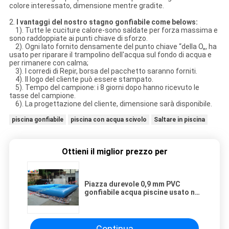
colore interessato, dimensione mentre gradite.
2.
I vantaggi del nostro stagno gonfiabile come belows:
1). Tutte le cuciture calore-sono saldate per forza massima e
sono raddoppiate ai punti chiave di sforzo.
2). Ogni lato fornito densamente del punto chiave “della O„, ha
usato per riparare il trampolino dell'acqua sul fondo di acqua e
per rimanere con calma;
3). I corredi di Repir, borsa del pacchetto saranno forniti.
4). Il logo del cliente può essere stampato.
5). Tempo del campione: i 8 giorni dopo hanno ricevuto le
tasse del campione.
6). La progettazione del cliente, dimensione sarà disponibile.
piscina gonfiabile
piscina con acqua scivolo
Saltare in piscina
Ottieni il miglior prezzo per
Piazza durevole 0,9 mm PVC
gonfiabile acqua piscine usato nel
centro commerciale, giocattoli di
acqua
Continua