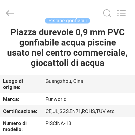
2026
Funworld
Inflatables
Limited.
All
Piscine gonfiabili
Rights
Reserved.
Piazza durevole 0,9 mm PVC
CASA
gonfiabile acqua piscine
PRODOTTI
usato nel centro commerciale,
giocattoli di acqua
VIDEO
Luogo di
Guangzhou, Cina
origine:
CIRCA
NOI
Marca:
Funworld
Certificazione:
CE,UL,SGS,EN71,ROHS,TUV etc.
GIRO
Numero di
PISCINA-13
DELLA
modello: