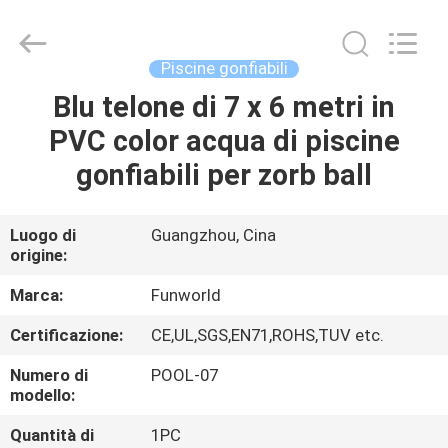
2026
Funworld
Inflatables
Limited.
All
Piscine gonfiabili
Rights
Reserved.
Blu telone di 7 x 6 metri in
CASA
PVC color acqua di piscine
PRODOTTI
gonfiabili per zorb ball
VIDEO
Luogo di
Guangzhou, Cina
origine:
CIRCA
Marca:
Funworld
NOI
Certificazione:
CE,UL,SGS,EN71,ROHS,TUV etc.
Numero di
POOL-07
GIRO
modello:
DELLA
Quantità di
1PC