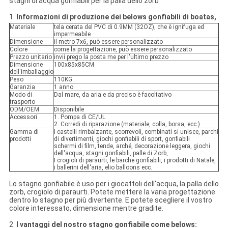
stagni di acqua gonfiabili per la palla dello zorb
1.
Informazioni di produzione dei belows gonfiabili di boatas,
Materiale
tela cerata del PVC di 0.9MM (32OZ), che è ignifuga ed
impermeabile
Dimensione
il metro 7x6, può essere personalizzato
Colore
come la progettazione, può essere personalizzato
Prezzo unitario
invii prego la posta me per l'ultimo prezzo
Dimensione
100x85x85CM
dell'imballaggio
Peso
110KG
Garanzia
1 anno
Modo di
Dal mare, da aria e da preciso è facoltativo
trasporto
ODM/OEM
Disponibile
Accessori
1. Pompa di CE/UL
2. Corredi di riparazione (materiale, colla, borsa, ecc.)
Gamma di
I castelli rimbalzante, scorrevoli, combinati si unisce, parchi
prodotti
di divertimenti, giochi gonfiabili di sport, gonfiabili
schermi di film, tende, arché, decorazione leggera, giochi
dell'acqua, stagni gonfiabili, palle di Zorb,
I crogioli di paraurti, le barche gonfiabili, i prodotti di Natale,
i ballerini dell'aria, elio balloons ecc.
Lo stagno gonfiabile è uso per i giocattoli dell'acqua, la palla dello
zorb, crogiolo di paraurti. Potete mettere la varia progettazione
dentro lo stagno per più divertente. E potete scegliere il vostro
colore interessato, dimensione mentre gradite.
2.
I vantaggi del nostro stagno gonfiabile come belows: