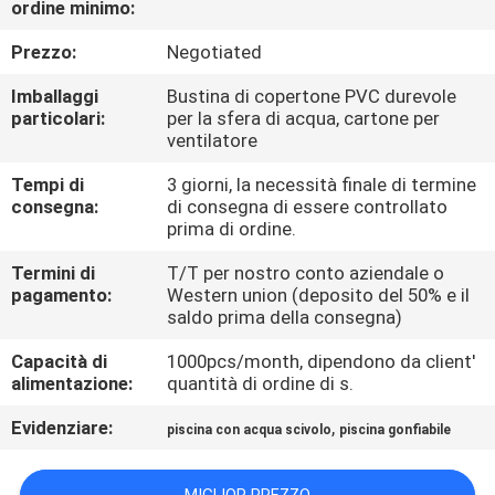
ordine minimo:
FABBRICA
Prezzo:
Negotiated
CONTROLLO
Imballaggi
Bustina di copertone PVC durevole
DI
particolari:
per la sfera di acqua, cartone per
ventilatore
QUALITÀ
Tempi di
3 giorni, la necessità finale di termine
consegna:
di consegna di essere controllato
COMPANY
prima di ordine.
NEWS
Termini di
T/T per nostro conto aziendale o
pagamento:
Western union (deposito del 50% e il
saldo prima della consegna)
MAPPA
Capacità di
1000pcs/month, dipendono da client'
DEL
alimentazione:
quantità di ordine di s.
SITO
Evidenziare:
,
piscina con acqua scivolo
piscina gonfiabile
PRIVACY