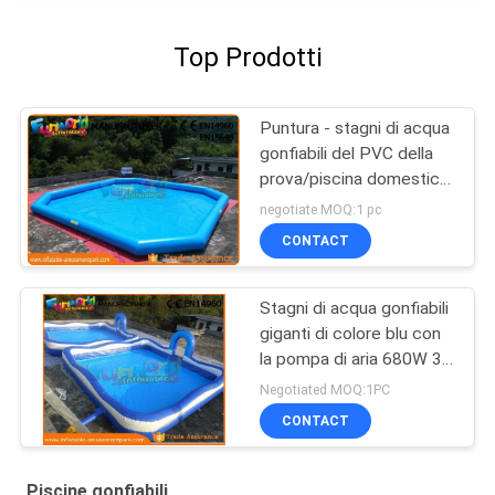
Top Prodotti
Puntura - stagni di acqua
gonfiabili del PVC della
prova/piscina domestica
di esplosione dell'iarda
negotiate MOQ:1 pc
CONTACT
Stagni di acqua gonfiabili
giganti di colore blu con
la pompa di aria 680W 3
anni di garanzia
Negotiated MOQ:1PC
CONTACT
Piscine gonfiabili