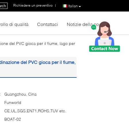
Richiedere un preventivo
|
rch
Italian
ollo di qualità
Contattaci
Notizie della società
zione del PVC gioca per il fiume, lago per
rdinazione del PVC gioca per il fiume,
:
Guangzhou, Cina
Funworld
CE,UL,SGS,EN71,ROHS,TUV etc.
BOAT-02