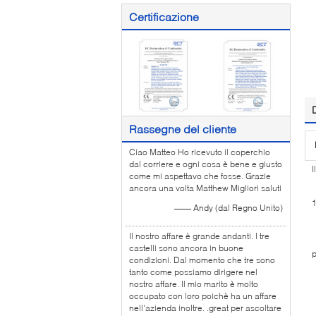
Certificazione
Rassegne del cliente
Ciao Matteo Ho ricevuto il coperchio
dal corriere e ogni cosa è bene e giusto
I
come mi aspettavo che fosse. Grazie
ancora una volta Matthew Migliori saluti
—— Andy (dal Regno Unito)
1
Il nostro affare è grande andanti. I tre
2
castelli sono ancora in buone
p
condizioni. Dal momento che tre sono
3
tanto come possiamo dirigere nel
nostro affare. Il mio marito è molto
4
occupato con loro poichè ha un affare
5
nell'azienda inoltre. .great per ascoltare