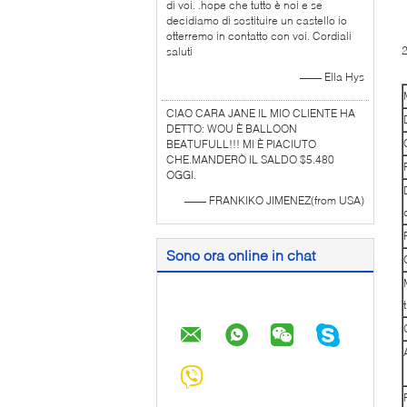
di voi. .hope che tutto è noi e se
6
decidiamo di sostituire un castello io
otterremo in contatto con voi. Cordiali
saluti
—— Ella Hys
CIAO CARA JANE IL MIO CLIENTE HA
DETTO: WOU È BALLOON
BEATUFULL!!! MI È PIACIUTO
CHE.MANDERÒ IL SALDO $5.480
OGGI.
—— FRANKIKO JIMENEZ(from USA)
Sono ora online in chat