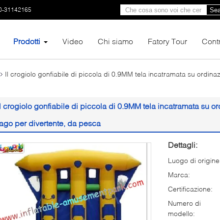
0-31142165
Sea
Prodotti
Video
Chi siamo
Fatory Tour
Contr
Il crogiolo gonfiabile di piccola di 0.9MM tela incatramata su ordina
Il crogiolo gonfiabile di piccola di 0.9MM tela incatramata su o
lago per divertente, da pesca
Dettagli:
Luogo di origine
Marca:
Certificazione:
Numero di
modello: