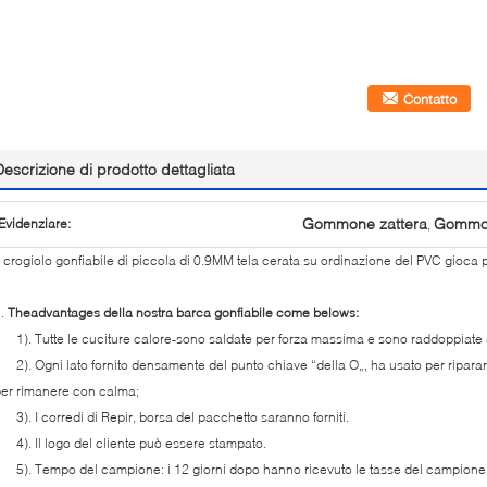
Contatto
Descrizione di prodotto dettagliata
Gommone zattera
Gommon
Evidenziare:
,
l crogiolo gonfiabile di piccola di 0.9MM tela cerata su ordinazione del PVC gioca p
1.
Theadvantages della nostra barca gonfiabile come belows:
). Tutte le cuciture calore-sono saldate per forza massima e sono raddoppiate 
). Ogni lato fornito densamente del punto chiave “della O„, ha usato per riparare
er rimanere con calma;
). I corredi di Repir, borsa del pacchetto saranno forniti.
). Il logo del cliente può essere stampato.
). Tempo del campione: i 12 giorni dopo hanno ricevuto le tasse del campione