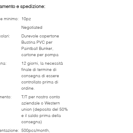
gamento e spedizione:
ne minimo:
10pz
Negotiated
olari:
Durevole copertone
Bustina PVC per
Paintball Bunker,
cartone per pompa
gna:
12 giorni, la necessità
finale di termine di
consegna di essere
controllato prima di
ordine.
mento:
T/T per nostro conto
aziendale o Western
union (deposito del 50%
e il saldo prima della
consegna)
entazione:
500pcs/month,