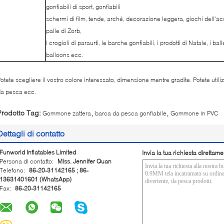
gonfiabili di sport, gonfiabili
schermi di film, tende, arché, decorazione leggera, giochi dell'acq
palle di Zorb,
I crogioli di paraurti, le barche gonfiabili, i prodotti di Natale, i balle
balloons ecc.
otete scegliere il vostro colore interessato, dimensione mentre gradite. Potete utiliz
a pesca ecc.
,
,
Prodotto Tag:
Gommone zattera
barca da pesca gonfiabile
Gommone in PVC
Dettagli di contatto
Funworld Inflatables Limited
Invia la tua richiesta direttame
Persona di contatto:
Miss. Jennifer Quan
Telefono:
86-20-31142165 ; 86-
13631401601 (WhatsApp)
Fax:
86-20-31142165