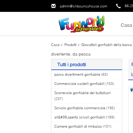
86-2
admin@cnbouncyhouse.com
Casa
Casa
Prodotti
Giocattoli gonfiabili della barca
divertente, da pesca
Tutti i prodotti
parco divertimenti gonfiabile
(63)
Commerciale castelli gonfiabili
(153)
Scorrevole gonfiabile dei buttafuori
(237)
Scivolo gonfiabile commerciale
(195)
all&#39;aperto scivoli gonfiabili
(189)
Camere gonfiabili di rimbalzo
(101)