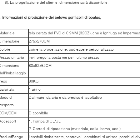
). La progettazione del cliente, dimensione sarà disponibile.
2.
Informazioni di produzione dei belows gonfiabili di boatas,
Materiale
tela cerata del PVC di 0.9MM (32OZ), che è ignifuga ed impermea
Dimensione
279x270CM
Colore
come la progettazione, può essere personalizzato
Prezzo unitario
invii prego la posta me per l'ultimo prezzo
Dimensione
80x62x62CM
dell'imballaggio
Peso
80KG
Garanzia
1 anno
Modo di
Dal mare, da aria e da preciso è facoltativo
trasporto
ODM/OEM
Disponibile
Accessori
1. Pompa di CE/UL
2. Corredi di riparazione (materiale, colla, borsa, ecc.)
ProductRange
I castelli rimbalzante, scorrevoli, combinati si unisce, parchi di di