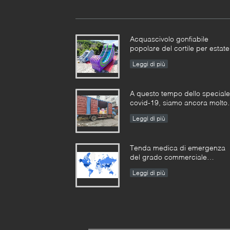
Acquascivolo gonfiabile
popolare del cortile per estate
Leggi di più
A questo tempo dello speciale
covid-19, siamo ancora molto
occupati in tutti i tipi di
Leggi di più
produzione gonfiabile dei
giochi
Tenda medica di emergenza
del grado commerciale
dell'esercito gonfiabile
Leggi di più
all'aperto gonfiabile portatile
della tenda