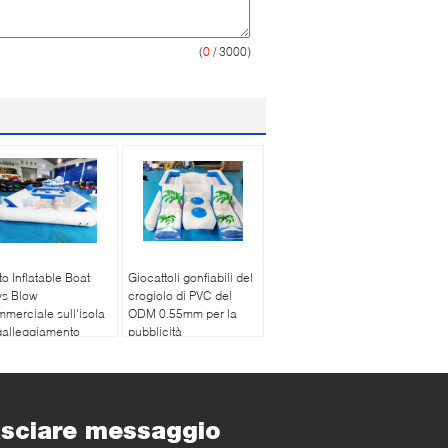
(
0
/ 3000)
to Inflatable Boat
Giocattoli gonfiabili del
ys Blow
crogiolo di PVC del
merciale sull'isola
ODM 0.55mm per la
galleggiamento
pubblicità
sciare messaggio