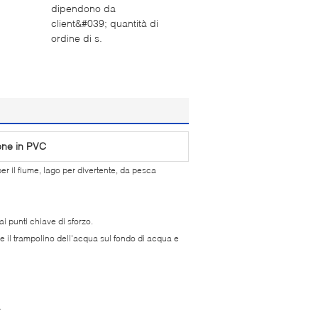
dipendono da
client&#039; quantità di
ordine di s.
e in PVC
er il fiume, lago per divertente, da pesca
ai punti chiave di sforzo.
 il trampolino dell'acqua sul fondo di acqua e
.