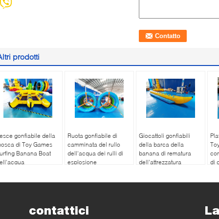
Altri prodotti
esce gonfiabile della
Ruota gonfiabile di
Giocattoli gonfiabili
Pla
osca di Toy Games
camminata del rullo
della barca della
To
urfing Banana Boat
dell'acqua dei rulli di
banana di rematura
com
ell'acqua
esplosione
dell'attrezzatura
di 
commerciale
dell'acqua di
esplosione
contattici
La