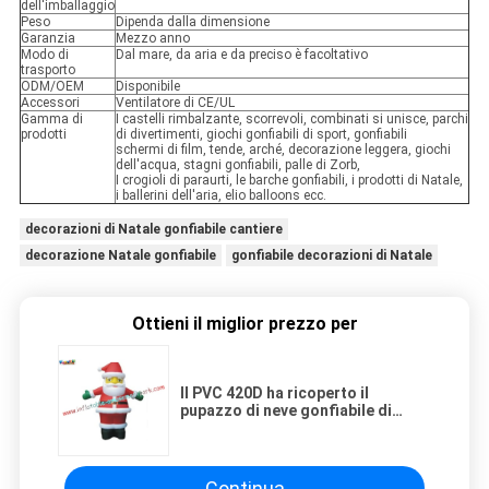
dell'imballaggio
Peso
Dipenda dalla dimensione
Garanzia
Mezzo anno
Modo di
Dal mare, da aria e da preciso è facoltativo
trasporto
ODM/OEM
Disponibile
Accessori
Ventilatore di CE/UL
Gamma di
I castelli rimbalzante, scorrevoli, combinati si unisce, parchi
prodotti
di divertimenti, giochi gonfiabili di sport, gonfiabili
schermi di film, tende, arché, decorazione leggera, giochi
dell'acqua, stagni gonfiabili, palle di Zorb,
I crogioli di paraurti, le barche gonfiabili, i prodotti di Natale,
i ballerini dell'aria, elio balloons ecc.
decorazioni di Natale gonfiabile cantiere
decorazione Natale gonfiabile
gonfiabile decorazioni di Natale
Ottieni il miglior prezzo per
Il PVC 420D ha ricoperto il
pupazzo di neve gonfiabile di
nylon di festa di Natale che
decora per fare pubblicità
Continua