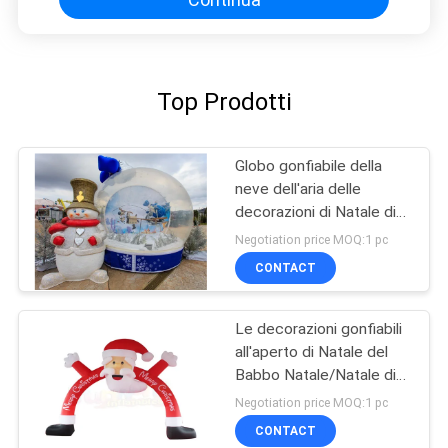
Top Prodotti
Globo gonfiabile della
neve dell'aria delle
decorazioni di Natale di
eventi del partito per
Negotiation price MOQ:1 pc
annunciare
CONTACT
Le decorazioni gonfiabili
all'aperto di Natale del
Babbo Natale/Natale di
esplosione incurvano
Negotiation price MOQ:1 pc
CONTACT