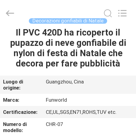
2026
Funworld
Inflatables
Limited.
All
Decorazioni gonfiabili di Natale
Rights
Reserved.
Il PVC 420D ha ricoperto il
CASA
pupazzo di neve gonfiabile di
PRODOTTI
nylon di festa di Natale che
decora per fare pubblicità
VIDEO
Luogo di
Guangzhou, Cina
origine:
CIRCA
NOI
Marca:
Funworld
Certificazione:
CE,UL,SGS,EN71,ROHS,TUV etc.
GIRO
Numero di
CHR-07
DELLA
modello: