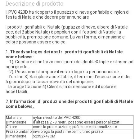
Descrizione di prodotto
il PVC 420D ha ricoperto il pupazzo di neve gonfiabile di nylon di
festa di Natale che decora per annunciare
I prodotti gonfiabili di Natale (pupazzo di neve, albero di Natale
ecc, del Babbo Natale) è popolari con il festival di Natale, la
pubblicità, promozione comune. La vari forma, dimensione e
colore possono essere choice.
1.
Theadvantages dei nostri prodotti gonfiabili di Natale
come belows:
1). Cuciture di rinforzo con i punti del double&triple e strisce ad
ogni giunto.
2). Possiamo stampare il vostro logo su per annunciare.
l'ordine 3).Sample è accettabile, il termine d'esecuzione è dei
5 giorni dopo la tassa ricevuta del campione;
la progettazione 4).Cilent's, la dimensione ed il colore è
accettabili.
2.
Informazioni di produzione dei prodotti gonfiabili di Natale
come belows,
Materiale
nylon rivestito del PVC 420D
Dimensione
d'altezza 2 - 8 metri, possono essere personalizzati
Colore
come la progettazione, può essere personalizzato
Prezzo unitario
invii prego la posta me per l'ultimo prezzo
Dimensione
52x52x49CM