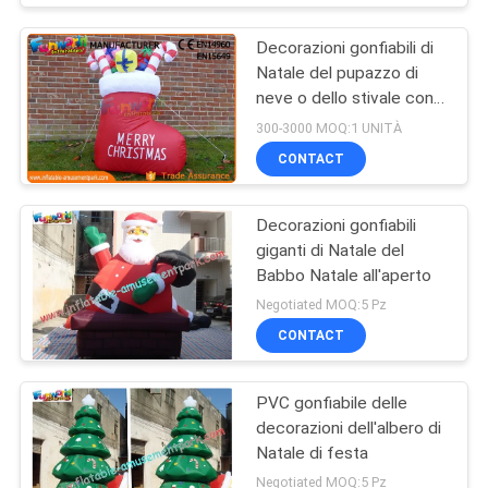
Decorazioni gonfiabili di
Natale del pupazzo di
neve o dello stivale con
una garanzia da 1 anno
300-3000 MOQ:1 UNITÀ
CONTACT
Decorazioni gonfiabili
giganti di Natale del
Babbo Natale all'aperto
Negotiated MOQ:5 Pz
CONTACT
PVC gonfiabile delle
decorazioni dell'albero di
Natale di festa
Negotiated MOQ:5 Pz