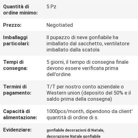
FABBRICA
Quantità di
5 Pz
ordine minimo:
CONTROLLO
Prezzo:
Negotiated
DI
Imballaggi
Il pupazzo di neve gonfiabile ha
QUALITÀ
particolari:
imballato dal sacchetto, ventilatore
imballato dalla scatola
Tempi di
5 giorni, il tempo di consegna finale
COMPANY
consegna:
devono essere verificata prima
NEWS
dell'ordine.
Termini di
T/T per nostro conto aziendale o
pagamento:
Western union (deposito del 50% e il
MAPPA
saldo prima della consegna)
DEL
Capacità di
1000pcs/month, dipendono da client'
SITO
alimentazione:
quantità di ordine di s.
Evidenziare:
,
gonfiabile decorazioni di Natale
PRIVACY
decorazione Natale gonfiabile