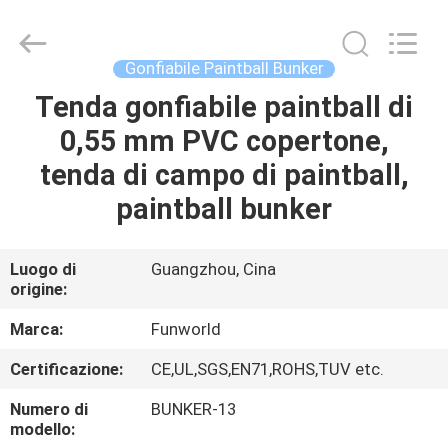
2026
Funworld
Inflatables
Limited.
All
Gonfiabile Paintball Bunker
Rights
Reserved.
Tenda gonfiabile paintball di
CASA
0,55 mm PVC copertone,
PRODOTTI
tenda di campo di paintball,
paintball bunker
VIDEO
Luogo di
Guangzhou, Cina
origine:
CIRCA
NOI
Marca:
Funworld
Certificazione:
CE,UL,SGS,EN71,ROHS,TUV etc.
GIRO
Numero di
BUNKER-13
DELLA
modello: