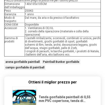
Prezzo unitario
invii prego la posta me per l'ultimo prezzo
Dimensione
140x105x105CM
dell'imballaggio
Peso
250KG
Garanzia
1 anno
Modo di
Dal mare, da aria e da preciso è facoltativo
trasporto
ODM/OEM
Disponibile
Accessori
1. Ventilatore di CE/UL
2. corredo della riparazione (materiale e colla della
riparazione)
Gamma di
I castelli rimbalzante, scorrevoli, combinati si unisce, parchi
prodotti
di divertimenti, giochi gonfiabili di sport, gonfiabili
schermi di film, tende, arché, decorazione leggera, giochi
dell'acqua, stagni gonfiabili, palle di Zorb,
I crogioli di paraurti, le barche gonfiabili, i prodotti di Natale,
i ballerini dell'aria, elio balloons ecc.
arena gonfiabile paintball
Paintball Bunker gonfiabile
campo gonfiabile di paintball
Ottieni il miglior prezzo per
Tenda gonfiabile paintball di 0,55
mm PVC copertone, tenda di
campo di paintball, paintball