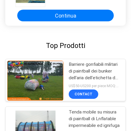
bunker
Continua
Top Prodotti
Barriere gonfiabili militari
di paintball dei bunker
dell'aria dell'etichetta dei
bunker/laser di paintball
US$50-US200 per piece MOQ:1PC
CONTACT
Tenda mobile su misura
di paintball di Lnflatable
impermeabile ed ignifuga