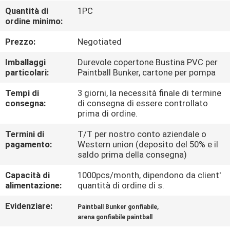
FABBRICA
Quantità di
1PC
ordine minimo:
CONTROLLO
Prezzo:
Negotiated
DI
Imballaggi
Durevole copertone Bustina PVC per
QUALITÀ
particolari:
Paintball Bunker, cartone per pompa
Tempi di
3 giorni, la necessità finale di termine
consegna:
di consegna di essere controllato
COMPANY
prima di ordine.
NEWS
Termini di
T/T per nostro conto aziendale o
pagamento:
Western union (deposito del 50% e il
saldo prima della consegna)
MAPPA
DEL
Capacità di
1000pcs/month, dipendono da client'
alimentazione:
quantità di ordine di s.
SITO
Evidenziare:
,
Paintball Bunker gonfiabile
arena gonfiabile paintball
PRIVACY