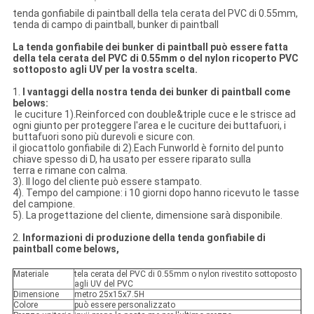
tenda gonfiabile di paintball della tela cerata del PVC di 0.55mm,
tenda di campo di paintball, bunker di paintball
La tenda gonfiabile dei bunker di paintball può essere fatta
della tela cerata del PVC di 0.55mm o del nylon ricoperto PVC
sottoposto agli UV per la vostra scelta.
1.
I vantaggi della nostra tenda dei bunker di paintball come
belows:
le cuciture 1).Reinforced con double&triple cuce e le strisce ad
ogni giunto per proteggere l'area e le cuciture dei buttafuori, i
buttafuori sono più durevoli e sicure con.
il giocattolo gonfiabile di 2).Each Funworld è fornito del punto
chiave spesso di D, ha usato per essere riparato sulla
terra e rimane con calma.
3). Il logo del cliente può essere stampato.
4). Tempo del campione: i 10 giorni dopo hanno ricevuto le tasse
del campione.
5). La progettazione del cliente, dimensione sarà disponibile.
2.
Informazioni di produzione della tenda gonfiabile di
paintball come belows,
Materiale
tela cerata del PVC di 0.55mm o nylon rivestito sottoposto
agli UV del PVC
Dimensione
metro 25x15x7.5H
Colore
può essere personalizzato