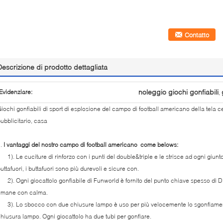
Contatto
Descrizione di prodotto dettagliata
noleggio giochi gonfiabili
Evidenziare:
,
iochi gonfiabili di sport di esplosione del campo di football americano della tela 
ubblicitario, casa
1.
I vantaggi del nostro campo di football americano come belows:
). Le cuciture di rinforzo con i punti del double&triple e le strisce ad ogni giunto
uttafuori, i buttafuori sono più durevoli e sicure con.
). Ogni giocattolo gonfiabile di Funworld è fornito del punto chiave spesso di D, 
rimane con calma.
). Lo sbocco con due chiusure lampo è uso per più velocemente lo sgonfiamento 
hiusura lampo. Ogni giocattolo ha due tubi per gonfiare.