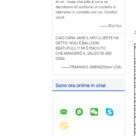
di voi. .hope che tutto è noi e se
4
decidiamo di sostituire un castello io
l
otterremo in contatto con voi. Cordiali
saluti
l
—— Ella Hys
CIAO CARA JANE IL MIO CLIENTE HA
DETTO: WOU È BALLOON
BEATUFULL!!! MI È PIACIUTO
CHE.MANDERÒ IL SALDO $5.480
OGGI.
—— FRANKIKO JIMENEZ(from USA)
Sono ora online in chat