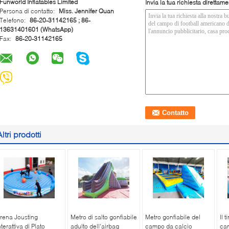
Funworld Inflatables Limited
Invia la tua richiesta direttame
Persona di contatto:
Miss. Jennifer Quan
Telefono:
86-20-31142165 ; 86-
13631401601 (WhatsApp)
Fax:
86-20-31142165
Altri prodotti
rena Jousting
Metro di salto gonfiabile
Metro gonfiabile del
Il 
nterattiva di Plato
adulto dell'airbag
campo da calcio
can