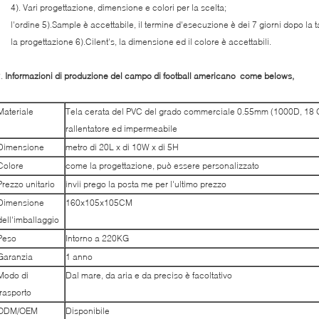
). Vari progettazione, dimensione e colori per la scelta;
'ordine 5).Sample è accettabile, il termine d'esecuzione è dei 7 giorni dopo la 
a progettazione 6).Cilent's, la dimensione ed il colore è accettabili.
2.
Informazioni di produzione del campo di football americano come belows,
Materiale
Tela cerata del PVC del grado commerciale 0.55mm (1000D, 18 
rallentatore ed impermeabile
Dimensione
metro di 20L x di 10W x di 5H
Colore
come la progettazione, può essere personalizzato
Prezzo unitario
invii prego la posta me per l'ultimo prezzo
Dimensione
160x105x105CM
dell'imballaggio
Peso
Intorno a 220KG
Garanzia
1 anno
Modo di
Dal mare, da aria e da preciso è facoltativo
trasporto
ODM/OEM
Disponibile