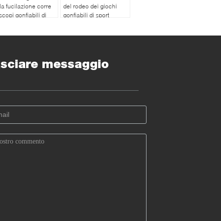
la fucilazione corre
del rodeo dei giochi
 scopi gonfiabili di
gonfiabili di sport
lacanestro
sciare messaggio