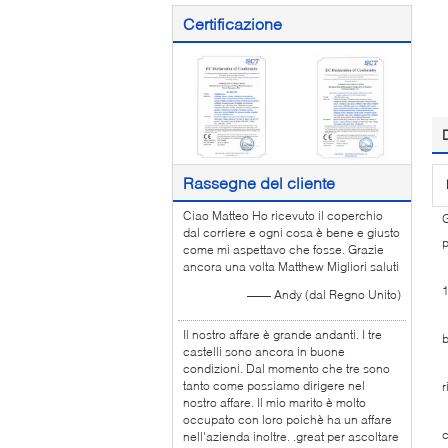
Certificazione
Rassegne del cliente
Ciao Matteo Ho ricevuto il coperchio
G
dal corriere e ogni cosa è bene e giusto
p
come mi aspettavo che fosse. Grazie
ancora una volta Matthew Migliori saluti
—— Andy (dal Regno Unito)
1
Il nostro affare è grande andanti. I tre
b
castelli sono ancora in buone
2
condizioni. Dal momento che tre sono
tanto come possiamo dirigere nel
nostro affare. Il mio marito è molto
3
occupato con loro poichè ha un affare
c
nell'azienda inoltre. .great per ascoltare