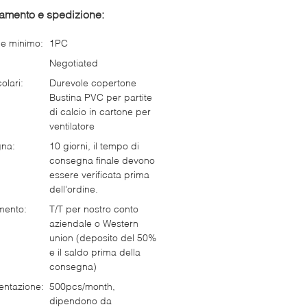
gamento e spedizione:
ne minimo:
1PC
Negotiated
olari:
Durevole copertone
Bustina PVC per partite
di calcio in cartone per
ventilatore
gna:
10 giorni, il tempo di
consegna finale devono
essere verificata prima
dell'ordine.
mento:
T/T per nostro conto
aziendale o Western
union (deposito del 50%
e il saldo prima della
consegna)
entazione:
500pcs/month,
dipendono da