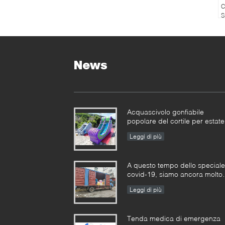
C
S
News
Acquascivolo gonfiabile
popolare del cortile per estate
Leggi di più
A questo tempo dello speciale
covid-19, siamo ancora molto
occupati in tutti i tipi di
Leggi di più
produzione gonfiabile dei
giochi
Tenda medica di emergenza