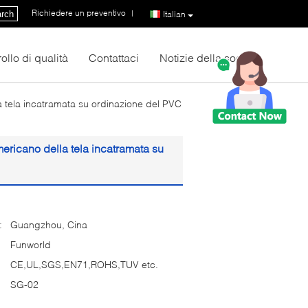
Richiedere un preventivo
|
rch
Italian
ollo di qualità
Contattaci
Notizie della società
la tela incatramata su ordinazione del PVC
mericano della tela incatramata su
:
Guangzhou, Cina
Funworld
CE,UL,SGS,EN71,ROHS,TUV etc.
SG-02