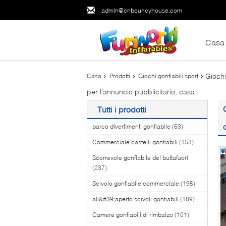
admin@cnbouncyhouse.com
Casa
Giochi
Casa
Prodotti
Giochi gonfiabili sport
per l'annuncio pubblicitario, casa
Tutti i prodotti
parco divertimenti gonfiabile
(63)
Commerciale castelli gonfiabili
(153)
Scorrevole gonfiabile dei buttafuori
(237)
Scivolo gonfiabile commerciale
(195)
all&#39;aperto scivoli gonfiabili
(189)
Camere gonfiabili di rimbalzo
(101)