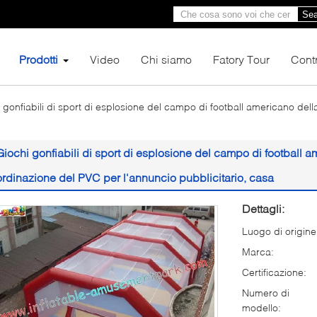
Sea
Prodotti
Video
Chi siamo
Fatory Tour
Contr
 gonfiabili di sport di esplosione del campo di football americano del
Giochi gonfiabili di sport di esplosione del campo di football a
ordinazione del PVC per l'annuncio pubblicitario, casa
Dettagli:
Luogo di origine
Marca:
Certificazione:
Numero di
modello: