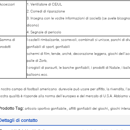
Accessori
1. Ventilatore di CE/UL
2. Corredi di riparazione
3. Insegna con le vostre informazioni di società (se avete bisogno
dicono)
4. Segnale di pericolo
Gamma di
I castelli rimbalzante, scorrevoli, combinati si unisce, parchi di di
prodotti
gonfiabili di sport, gonfiabili
schermi di film, tende, arché, decorazione leggera, giochi dell'acq
palle di Zorb,
I crogioli di paraurti, le barche gonfiabili, i prodotti di Natale, i balle
balloons ecc.
l nostro campo di football americano durevole può usare per affitto, la rivendita, l'
ostra qualità è risponde alla norma dell'europeo e del mercato di U.S.A. Abbiamo v
,
,
Prodotto Tag:
articolo sportivo gonfiabile
affitti gonfiabili dei giochi
giochi interat
Dettagli di contatto