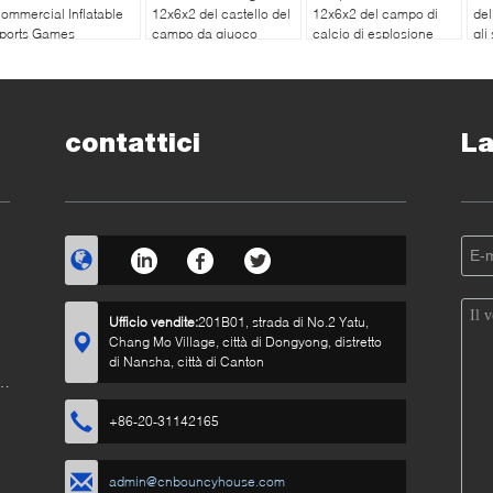
ommercial Inflatable
12x6x2 del castello del
12x6x2 del campo di
del
ports Games
campo da giuoco
calcio di esplosione
gli
pal
contattici
La
Ufficio vendite:
201B01, strada di No.2 Yatu,
Chang Mo Village, città di Dongyong, distretto
di Nansha, città di Canton
+86-20-31142165
admin@cnbouncyhouse.com