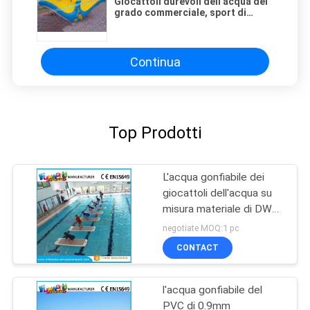
Giocattoli durevoli dell'acqua del
grado commerciale, sport di
acqua gonfiabili 5L x 2.4W x tester
di 1.8H
Continua
Top Prodotti
L'acqua gonfiabile dei
giocattoli dell'acqua su
misura materiale di DWF
fa galleggiare le stuoie di
negotiate MOQ:1 pc
esercizio di yoga
CONTACT
l'acqua gonfiabile del
PVC di 0.9mm