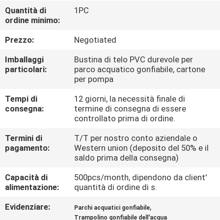
FABBRICA
Quantità di
1PC
ordine minimo:
CONTROLLO
Prezzo:
Negotiated
DI
Imballaggi
Bustina di telo PVC durevole per
QUALITÀ
particolari:
parco acquatico gonfiabile, cartone
per pompa
Tempi di
12 giorni, la necessità finale di
COMPANY
consegna:
termine di consegna di essere
NEWS
controllato prima di ordine.
Termini di
T/T per nostro conto aziendale o
pagamento:
Western union (deposito del 50% e il
MAPPA
saldo prima della consegna)
DEL
Capacità di
500pcs/month, dipendono da client'
SITO
alimentazione:
quantità di ordine di s.
Evidenziare:
,
Parchi acquatici gonfiabile
PRIVACY
Trampolino gonfiabile dell'acqua