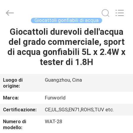
2026
Funworld
Inflatables
Limited.
All
Giocattoli gonfiabili di acqua
Rights
Reserved.
Giocattoli durevoli dell'acqua
CASA
del grado commerciale, sport
PRODOTTI
di acqua gonfiabili 5L x 2.4W x
tester di 1.8H
VIDEO
Luogo di
Guangzhou, Cina
origine:
CIRCA
NOI
Marca:
Funworld
Certificazione:
CE,UL,SGS,EN71,ROHS,TUV etc.
GIRO
Numero di
WAT-28
DELLA
modello: