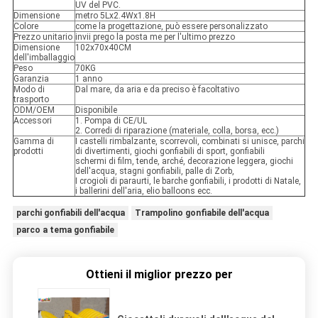
UV del PVC.
Dimensione
metro 5Lx2.4Wx1.8H
Colore
come la progettazione, può essere personalizzato
Prezzo unitario
invii prego la posta me per l'ultimo prezzo
Dimensione
102x70x40CM
dell'imballaggio
Peso
70KG
Garanzia
1 anno
Modo di
Dal mare, da aria e da preciso è facoltativo
trasporto
ODM/OEM
Disponibile
Accessori
1. Pompa di CE/UL
2. Corredi di riparazione (materiale, colla, borsa, ecc.)
Gamma di
I castelli rimbalzante, scorrevoli, combinati si unisce, parchi
prodotti
di divertimenti, giochi gonfiabili di sport, gonfiabili
schermi di film, tende, arché, decorazione leggera, giochi
dell'acqua, stagni gonfiabili, palle di Zorb,
I crogioli di paraurti, le barche gonfiabili, i prodotti di Natale,
i ballerini dell'aria, elio balloons ecc.
parchi gonfiabili dell'acqua
Trampolino gonfiabile dell'acqua
parco a tema gonfiabile
Ottieni il miglior prezzo per