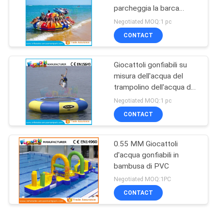
parcheggia la barca
gonfiabile Saturn della
Negotiated MOQ:1 pc
discoteca 1 anno di
CONTACT
garanzia
Giocattoli gonfiabili su
misura dell'acqua del
trampolino dell'acqua del
PVC per l'attrezzatura
Negotiated MOQ:1 pc
del parco dell'acqua
CONTACT
0.55 MM Giocattoli
d'acqua gonfiabili in
bambusa di PVC
Negotiated MOQ:1PC
CONTACT