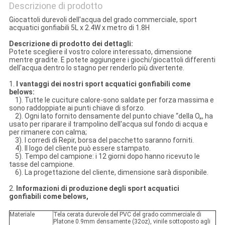
Descrizione di prodotto
Giocattoli durevoli dell'acqua del grado commerciale, sport
acquatici gonfiabili 5L x 2.4W x metro di 1.8H
Descrizione di prodotto dei dettagli:
Potete scegliere il vostro colore interessato, dimensione
mentre gradite. E potete aggiungere i giochi/giocattoli differenti
dell'acqua dentro lo stagno per renderlo più divertente.
1.
I vantaggi dei nostri sport acquatici gonfiabili come
belows:
1). Tutte le cuciture calore-sono saldate per forza massima e
sono raddoppiate ai punti chiave di sforzo.
2). Ogni lato fornito densamente del punto chiave “della O„, ha
usato per riparare il trampolino dell'acqua sul fondo di acqua e
per rimanere con calma;
3). I corredi di Repir, borsa del pacchetto saranno forniti.
4). Il logo del cliente può essere stampato.
5). Tempo del campione: i 12 giorni dopo hanno ricevuto le
tasse del campione.
6). La progettazione del cliente, dimensione sarà disponibile.
2.
Informazioni di produzione degli sport acquatici
gonfiabili come belows,
Materiale
Tela cerata durevole del PVC del grado commerciale di
Platone 0.9mm densamente (32oz), vinile sottoposto agli