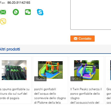
Fax:
86-20-31142165
Altri prodotti
a spuma gonfiabile su
parchi gonfiabili
Il Twin Peaks scherza il
Gio
isura sta sul surf del
dell'acqua dello
parco gonfiabile dello
gon
ordo di pagaia
scorrevole dello stagno
stagno
del
di Platone della tela
dell'acquascivolo del
sco
cerata di 0.55mm
cortile di 0.55mm
del