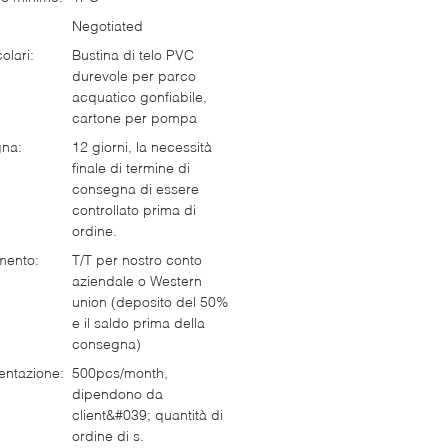
Negotiated
olari:
Bustina di telo PVC
durevole per parco
acquatico gonfiabile,
cartone per pompa
gna:
12 giorni, la necessità
finale di termine di
consegna di essere
controllato prima di
ordine.
mento:
T/T per nostro conto
aziendale o Western
union (deposito del 50%
e il saldo prima della
consegna)
entazione:
500pcs/month,
dipendono da
client&#039; quantità di
ordine di s.