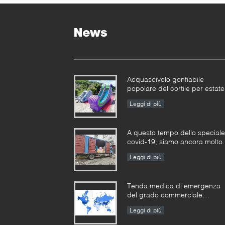
News
Acquascivolo gonfiabile
popolare del cortile per estate
Leggi di più
A questo tempo dello speciale
covid-19, siamo ancora molto
occupati in tutti i tipi di
Leggi di più
produzione gonfiabile dei
giochi
Tenda medica di emergenza
del grado commerciale
dell'esercito gonfiabile
Leggi di più
all'aperto gonfiabile portatile
della tenda