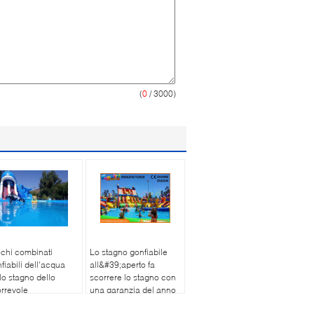
(
0
/ 3000)
chi combinati
Lo stagno gonfiabile
fiabili dell'acqua
all&#39;aperto fa
lo stagno dello
scorrere lo stagno con
rrevole
una garanzia del anno
l'attrazione della
dello stagno