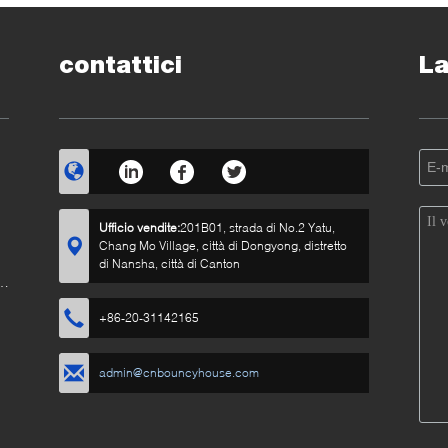
Cam
tem
contattici
La
Ufficio vendite:
201B01, strada di No.2 Yatu,
Chang Mo Village, città di Dongyong, distretto
di Nansha, città di Canton
+86-20-31142165
admin@cnbouncyhouse.com