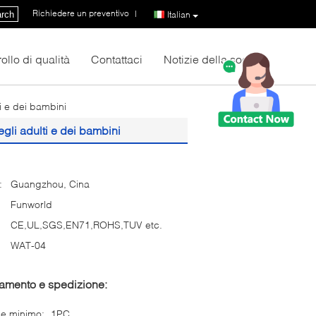
Richiedere un preventivo
|
rch
Italian
ollo di qualità
Contattaci
Notizie della società
ti e dei bambini
egli adulti e dei bambini
:
Guangzhou, Cina
Funworld
CE,UL,SGS,EN71,ROHS,TUV etc.
WAT-04
gamento e spedizione:
ne minimo:
1PC