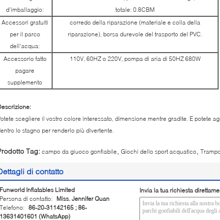
d'imballaggio:
totale: 0.8CBM
Accessori gratuiti
corredo della riparazione (materiale e colla della
per il parco
riparazione), borsa durevole del trasporto del PVC.
dell'acqua:
Accessorio fatto
110V, 60HZ o 220V, pompa di aria di 50HZ 680W
pagare
supplemento
escrizione:
otete scegliere il vostro colore interessato, dimensione mentre gradite. E potete agg
entro lo stagno per renderlo più divertente.
,
,
Prodotto Tag:
campo da giuoco gonfiabile
Giochi dello sport acquatico
Trampo
Dettagli di contatto
Funworld Inflatables Limited
Invia la tua richiesta direttame
Persona di contatto:
Miss. Jennifer Quan
Telefono:
86-20-31142165 ; 86-
13631401601 (WhatsApp)