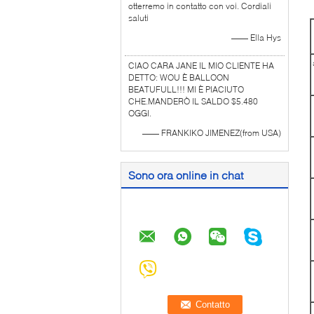
otterremo in contatto con voi. Cordiali
saluti
—— Ella Hys
CIAO CARA JANE IL MIO CLIENTE HA
DETTO: WOU È BALLOON
BEATUFULL!!! MI È PIACIUTO
CHE.MANDERÒ IL SALDO $5.480
OGGI.
—— FRANKIKO JIMENEZ(from USA)
Sono ora online in chat