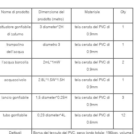
Nome di prodotto
Dimensione del
Materiale
Qty
prodotto (metro)
attuatore gonfiabile
3 diameter*2H
tela cerata del PVC di
1
di saturno
0.9mm
trampolino
diametro 3
tela cerata del PVC di
1
dell'acqua
0.9mm
l'acqua barcolla
2mL*1mW
tela cerata del PVC di
2
0.9mm
acquascivolo
2.8L*1.5W*1.5H
tela cerata del PVC di
1
0.9mm
lancio gonfiabile
1,5 diameter*0.25H
tela cerata del PVC di
3
0.9mm
tubo gonfiabile
0,23 diameter*4L
tela cerata del PVC di
12
0.6mm
Dettagli
Borsa del tessuto del PVC, peso lordo totale: 196kgs, volume