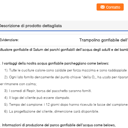
Contatto
Descrizione di prodotto dettagliata
Trampolino gonfiabile del
Evidenziare:
ttuatore gonfiabile di Saturn dei parchi gonfiabili dell'acqua degli adulti e dei bamb
1.
I vantaggi della nostra acqua gonfiabile parcheggiano come belows:
). Tutte le cuciture calore-sono saldate per forza massima e sono raddoppiate 
). Ogni lato fornito densamente del punto chiave “della O„, ha usato per riparare
er rimanere con calma;
). I corredi di Repir, borsa del pacchetto saranno forniti.
). Il logo del cliente può essere stampato.
). Tempo del campione: i 12 giorni dopo hanno ricevuto le tasse del campione
). La progettazione del cliente, dimensione sarà disponibile.
2.
Informazioni di produzione del parco gonfiabile dell'acqua come belows,