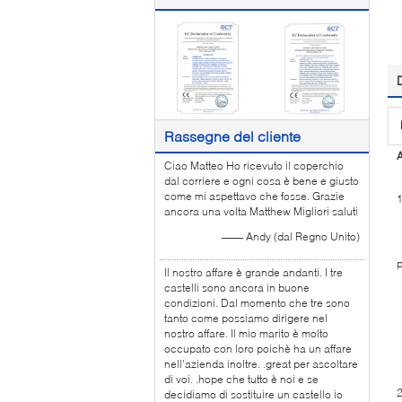
Rassegne del cliente
A
Ciao Matteo Ho ricevuto il coperchio
dal corriere e ogni cosa è bene e giusto
come mi aspettavo che fosse. Grazie
ancora una volta Matthew Migliori saluti
1
—— Andy (dal Regno Unito)
2
p
Il nostro affare è grande andanti. I tre
3
castelli sono ancora in buone
condizioni. Dal momento che tre sono
4
tanto come possiamo dirigere nel
5
nostro affare. Il mio marito è molto
occupato con loro poichè ha un affare
6
nell'azienda inoltre. .great per ascoltare
di voi. .hope che tutto è noi e se
decidiamo di sostituire un castello io