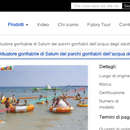
Sea
Prodotti
Video
Chi siamo
Fatory Tour
Contr
tuatore gonfiabile di Saturn dei parchi gonfiabili dell'acqua degli adul
Attuatore gonfiabile di Saturn dei parchi gonfiabili dell'acqua d
Dettagli:
Luogo di origine
Marca:
Certificazione:
Numero di
modello:
Termini di pa
Quantità di ordi