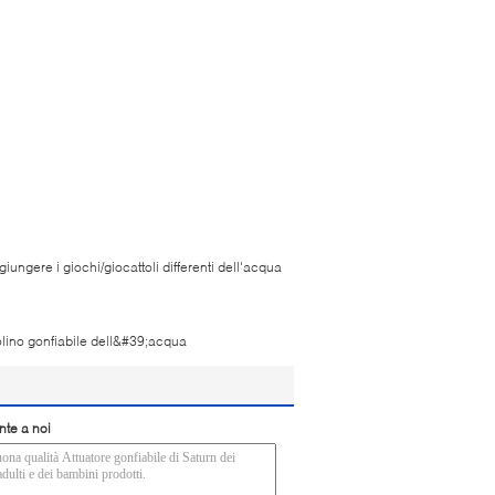
iungere i giochi/giocattoli differenti dell'acqua
lino gonfiabile dell&#39;acqua
nte a noi