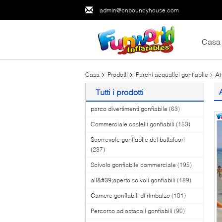
admin@cnbouncyhouse.com
Casa
At
Casa
Prodotti
Parchi acquatici gonfiabile
Tutti i prodotti
parco divertimenti gonfiabile
(63)
Commerciale castelli gonfiabili
(153)
Scorrevole gonfiabile dei buttafuori
(237)
Scivolo gonfiabile commerciale
(195)
all&#39;aperto scivoli gonfiabili
(189)
Camere gonfiabili di rimbalzo
(101)
Percorso ad ostacoli gonfiabili
(90)