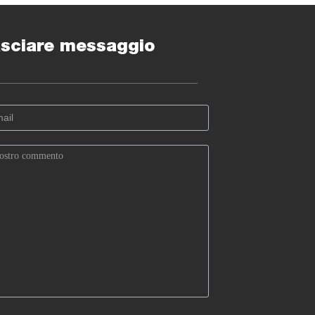
era di rimbalzo di
a dell'oceano
sciare messaggio