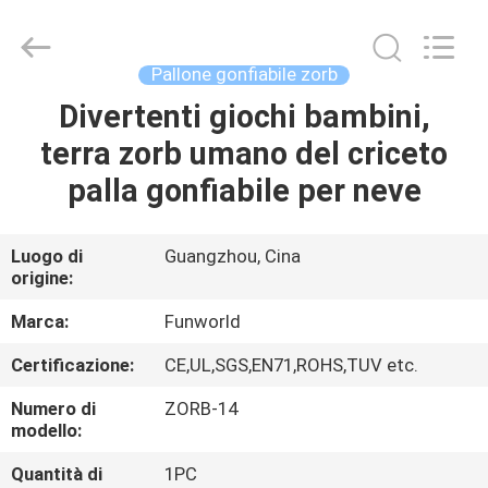
2026
Funworld
Inflatables
Limited.
All
Pallone gonfiabile zorb
Rights
Reserved.
Divertenti giochi bambini,
CASA
terra zorb umano del criceto
PRODOTTI
palla gonfiabile per neve
VIDEO
Luogo di
Guangzhou, Cina
origine:
CIRCA
Marca:
Funworld
NOI
Certificazione:
CE,UL,SGS,EN71,ROHS,TUV etc.
Numero di
ZORB-14
GIRO
modello:
DELLA
Quantità di
1PC