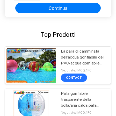
Continua
Top Prodotti
La palla di camminata
dell'acqua gonfiabile del
PVC/acqua gonfiabile
multifunzionale gioca
Negotiated MOQ:1PC
CONTACT
Palla gonfiabile
trasparente della
bolla/aria calda palla
gonfiabile di Zorb grande
Negotiated MOQ:1PC