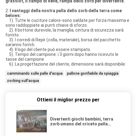
grasslot, il campo di neve, rampa dello zorb per divertente.
2.
I vantaggi della nostra palla dello zorb della terra come
belows:
1). Tutte le cuciture calore-sono saldate per forza massima e
sono raddoppiate ai punti chiave di sforzo.
2). Il bottone durevole, la maniglia, cintura di sicurezza sarà
fornito.
3). I corredi di Repir (colla, materiale), borsa del pacchetto
saranno forniti.
4). Il logo del cliente può essere stampato.
5). Tempo del campione: i 3 giorni dopo hanno ricevuto le
tasse del campione.
6). La progettazione del cliente, dimensione sarà disponibile.
camminando sulle palle d'acqua
pallone gonfiabile da spiaggia
zorbing sull'acqua
Ottieni il miglior prezzo per
Divertenti giochi bambini, terra
zorb umano del criceto palla
gonfiabile per neve