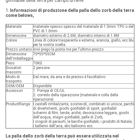
gonfiabile della terra per campo di neve
1.
Informazioni di produzione della palla dello zorb della terra
come belows,
Materiale
materiale spesso spesso del materiale di 1.0mm TPU o del
PVC di 1.0mm
Dimensione
diametro esterno di 2.6M, diametro interno di 1.8M
Colore
Linea di colore trasparente e esterna, arancia, giallo, ecc blu
per la vostra scelta
Prezzo unitario
invii prego la posta me per l'ultimo prezzo
Dimensione
70*55*55CM
dell'imballaggio
Peso
70KG
Giocatori
2 persone
massimi:
Modo di
Dal mare, da aria e da preciso è facoltativo
trasporto
ODM/OEM
Disponibile
Accessori
1. Pompa di CE/UL
2. corredo della riparazione (materiale e colla della
riparazione)
ProductRange
I castelli rimbalzante, scorrevoli, combinati si unisce, parchi
di divertimenti, giochi gonfiabili di sport, gonfiabili
schermi di film, tende, arché, decorazione leggera, giochi
dell'acqua, stagni gonfiabili, palle di Zorb,
I crogioli di paraurti, le barche gonfiabili, i prodotti di Natale,
i ballerini dell'aria, elio balloons ecc.
La palla dello zorb della terra può essere utilizzata nel