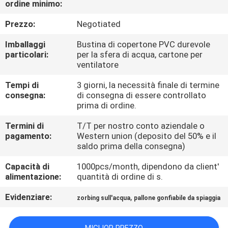
ordine minimo:
FABBRICA
Prezzo:
Negotiated
CONTROLLO
Imballaggi
Bustina di copertone PVC durevole
DI
particolari:
per la sfera di acqua, cartone per
ventilatore
QUALITÀ
Tempi di
3 giorni, la necessità finale di termine
consegna:
di consegna di essere controllato
COMPANY
prima di ordine.
NEWS
Termini di
T/T per nostro conto aziendale o
pagamento:
Western union (deposito del 50% e il
saldo prima della consegna)
MAPPA
Capacità di
1000pcs/month, dipendono da client'
DEL
alimentazione:
quantità di ordine di s.
SITO
Evidenziare:
,
zorbing sull'acqua
pallone gonfiabile da spiaggia
PRIVACY