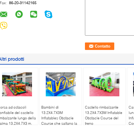
Fax:
86-20-31142165
Altri prodotti
orsa ad ostacoli
Bambini di
Castello rimbalzante
Cas
onfiabile del castello
13.2X4.7X3M
13.2X4.7X3M Inflatable
lu
imbalzante lungo della
Inflatables Obstacle
Obstacle Course del
Inf
alma 13.2X4.7X3 m.
Course che saltano la
treno
Co
Camera di rimbalzo del