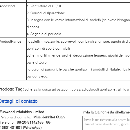
Accessori
1. Ventilatore di CE/UL
2. Corredi di riparazione
3. Insegna con le vostre informazioni di società (se avete bisogno
dicono)
4. Segnale di pericolo
ProductRange
I castelli rimbalzante, scorrevoli, combinati si unisce, parchi di di
gonfiabili di sport, gonfiabili
schermi di film, tende, arché, decorazione leggera, giochi dell'acq
palle di Zorb,
I crogioli di paraurti, le barche gonfiabili, i prodotti di Natale, i balle
balloons ecc.
,
,
Prodotto Tag:
scherza la corsa ad ostacoli
corsa ad ostacoli gonfiabile
affitto 
Dettagli di contatto
Funworld Inflatables Limited
Invia la tua richiesta direttame
Persona di contatto:
Miss. Jennifer Quan
Telefono:
86-20-31142165 ; 86-
13631401601 (WhatsApp)