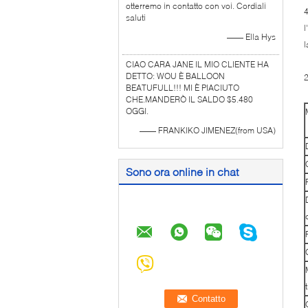
otterremo in contatto con voi. Cordiali
4
saluti
l
—— Ella Hys
l
CIAO CARA JANE IL MIO CLIENTE HA
DETTO: WOU È BALLOON
BEATUFULL!!! MI È PIACIUTO
CHE.MANDERÒ IL SALDO $5.480
OGGI.
—— FRANKIKO JIMENEZ(from USA)
Sono ora online in chat