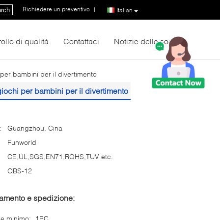
Richiedere un preventivo
|
rch
Italian
ollo di qualità
Contattaci
Notizie della società
 per bambini per il divertimento
giochi per bambini per il divertimento
:
Guangzhou, Cina
Funworld
CE,UL,SGS,EN71,ROHS,TUV etc.
OBS-12
gamento e spedizione:
ne minimo:
1PC