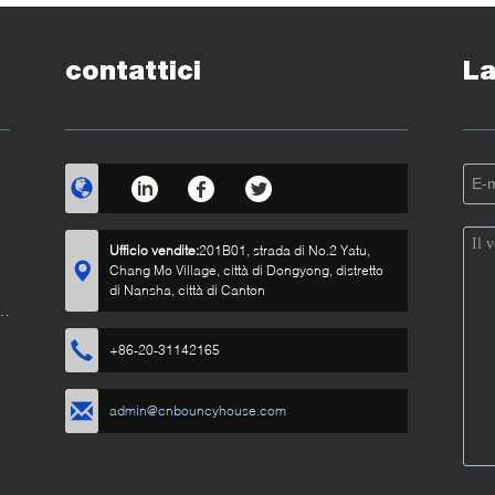
castello
contattici
La
Ufficio vendite:
201B01, strada di No.2 Yatu,
Chang Mo Village, città di Dongyong, distretto
di Nansha, città di Canton
+86-20-31142165
admin@cnbouncyhouse.com