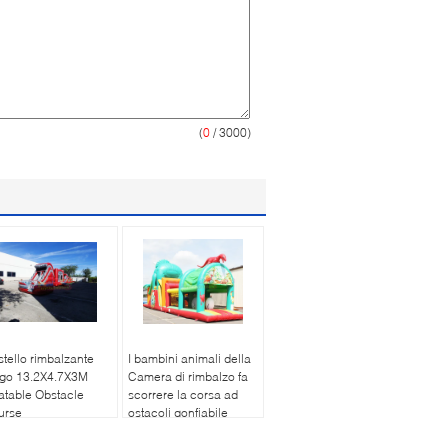
(
0
/ 3000)
tello rimbalzante
I bambini animali della
ngo 13.2X4.7X3M
Camera di rimbalzo fa
latable Obstacle
scorrere la corsa ad
urse
ostacoli gonfiabile