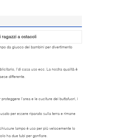
i ragazzi a ostacoli
campo da giuoco dei bambini per divertimento
blicitario, l'di casa uso ecc. La nostra qualità è
ese differente.
 proteggere l'area e le cuciture dei buttafuori, i
 usato per essere riparato sulla terra e rimane
ue chiusure lampo è uso per più velocemente lo
olo ha due tubi per gonfiare.