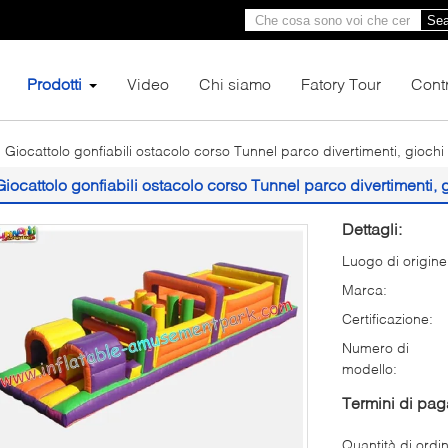
Sea
Prodotti
Video
Chi siamo
Fatory Tour
Contr
Giocattolo gonfiabili ostacolo corso Tunnel parco divertimenti, giochi
Giocattolo gonfiabili ostacolo corso Tunnel parco divertimenti, 
Dettagli:
Luogo di origine
Marca:
Certificazione:
Numero di
modello:
Termini di pa
Quantità di ordi