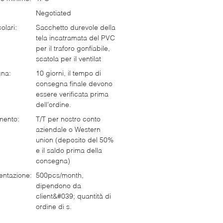
Negotiated
olari:
Sacchetto durevole della
tela incatramata del PVC
per il traforo gonfiabile,
scatola per il ventilat
gna:
10 giorni, il tempo di
consegna finale devono
essere verificata prima
dell'ordine.
mento:
T/T per nostro conto
aziendale o Western
union (deposito del 50%
e il saldo prima della
consegna)
entazione:
500pcs/month,
dipendono da
client&#039; quantità di
ordine di s.