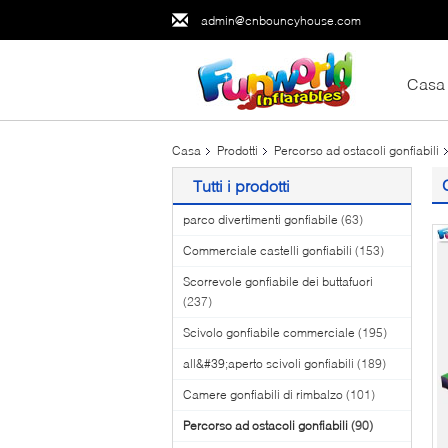
admin@cnbouncyhouse.com
Casa
Casa
Prodotti
Percorso ad ostacoli gonfiabili
Tutti i prodotti
parco divertimenti gonfiabile
(63)
Commerciale castelli gonfiabili
(153)
Scorrevole gonfiabile dei buttafuori
(237)
Scivolo gonfiabile commerciale
(195)
all&#39;aperto scivoli gonfiabili
(189)
Camere gonfiabili di rimbalzo
(101)
Percorso ad ostacoli gonfiabili
(90)