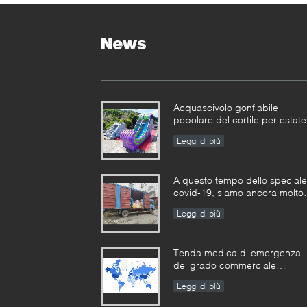
News
Acquascivolo gonfiabile
popolare del cortile per estate
Leggi di più
A questo tempo dello speciale
covid-19, siamo ancora molto
occupati in tutti i tipi di
Leggi di più
produzione gonfiabile dei
giochi
Tenda medica di emergenza
del grado commerciale
dell'esercito gonfiabile
Leggi di più
all'aperto gonfiabile portatile
della tenda