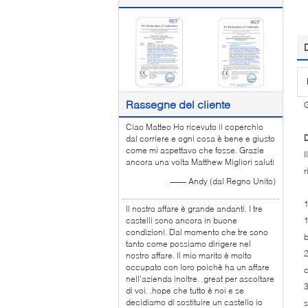
Rassegne del cliente
G
Ciao Matteo Ho ricevuto il coperchio
D
dal corriere e ogni cosa è bene e giusto
come mi aspettavo che fosse. Grazie
I
ancora una volta Matthew Migliori saluti
r
—— Andy (dal Regno Unito)
Il nostro affare è grande andanti. I tre
castelli sono ancora in buone
1
condizioni. Dal momento che tre sono
b
tanto come possiamo dirigere nel
2
nostro affare. Il mio marito è molto
occupato con loro poichè ha un affare
nell'azienda inoltre. .great per ascoltare
3
di voi. .hope che tutto è noi e se
decidiamo di sostituire un castello io
s