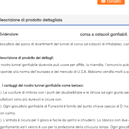
Contatto
Descrizione di prodotto dettagliata
corsa a ostacoli gonfiabili
Evidenziare:
,
iocattolo del parco di divertimenti del tunnel di corsa ad ostacoli di Inflatables, 
escrizione di prodotto dei dettagli:
l nostro tunnel gonfiabile durevole può usare per affitto, la rivendita, l'annuncio pub
isponde alla norma dell'europeo e del mercato di U.S.A. Abbiamo vendita molti a pa
1.
I vantaggi del nostro tunnel gonfiabile come belows:
). Le cuciture di rinforzo con i punti del double&triple e le strisce ad ogni giunto per
uttafuori sono più durevoli e sicure con.
). Ogni giocattolo gonfiabile di Funworld è fornito del punto chiave spesso di D, ha
con calma.
). L'entrata è sicura per il gioco e facile da aprirsi e chiudersi. Lo sbocco con d
gonfiamento ed il velcro è uso per la protezione della chiusura lampo. Ogni giocatt