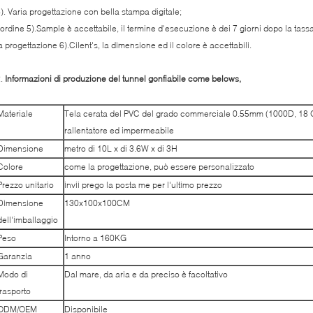
). Varia progettazione con bella stampa digitale;
'ordine 5).Sample è accettabile, il termine d'esecuzione è dei 7 giorni dopo la tas
a progettazione 6).Cilent's, la dimensione ed il colore è accettabili.
2.
Informazioni di produzione del tunnel gonfiabile come belows,
Materiale
Tela cerata del PVC del grado commerciale 0.55mm (1000D, 18 
rallentatore ed impermeabile
Dimensione
metro di 10L x di 3.6W x di 3H
Colore
come la progettazione, può essere personalizzato
Prezzo unitario
invii prego la posta me per l'ultimo prezzo
Dimensione
130x100x100CM
dell'imballaggio
Peso
Intorno a 160KG
Garanzia
1 anno
Modo di
Dal mare, da aria e da preciso è facoltativo
trasporto
ODM/OEM
Disponibile