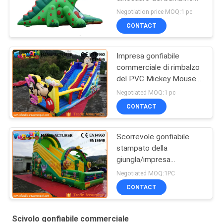
del campo da giuoco
Negotiation price MOQ:1 pc
asciutto gonfiabile dello
CONTACT
scorrevole
Impresa gonfiabile
commerciale di rimbalzo
del PVC Mickey Mouse
con lo scorrevole facile
Negotiated MOQ:1 pc
portare
CONTACT
Scorrevole gonfiabile
stampato della
giungla/impresa
gonfiabile commerciale
Negotiated MOQ:1PC
di rimbalzo
CONTACT
Scivolo gonfiabile commerciale