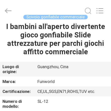
2026
Funworld
Inflatables
Limited.
All
Scivolo gonfiabile commerciale
Rights
Reserved.
I bambini all'aperto divertente
CASA
gioco gonfiabile Slide
PRODOTTI
attrezzature per parchi giochi
affitto commerciale
VIDEO
Luogo di
Guangzhou, Cina
origine:
CIRCA
NOI
Marca:
Funworld
Certificazione:
CE,UL,SGS,EN71,ROHS,TUV etc.
GIRO
Numero di
SL-12
DELLA
modello: