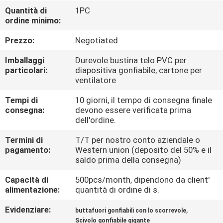
FABBRICA
Quantità di
1PC
ordine minimo:
CONTROLLO
Prezzo:
Negotiated
DI
Imballaggi
Durevole bustina telo PVC per
QUALITÀ
particolari:
diapositiva gonfiabile, cartone per
ventilatore
Tempi di
10 giorni, il tempo di consegna finale
COMPANY
consegna:
devono essere verificata prima
NEWS
dell'ordine.
Termini di
T/T per nostro conto aziendale o
pagamento:
Western union (deposito del 50% e il
MAPPA
saldo prima della consegna)
DEL
Capacità di
500pcs/month, dipendono da client'
SITO
alimentazione:
quantità di ordine di s.
Evidenziare:
,
buttafuori gonfiabili con lo scorrevole
PRIVACY
Scivolo gonfiabile gigante