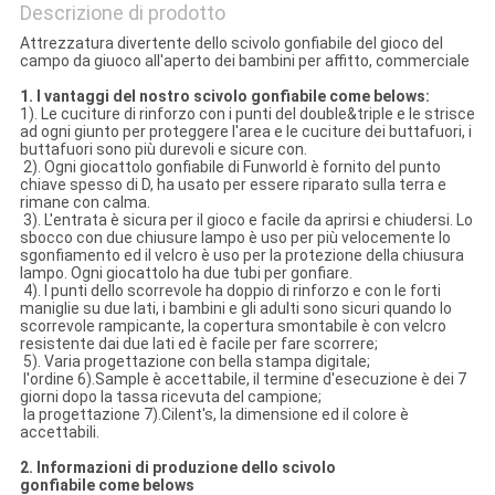
Descrizione di prodotto
Attrezzatura divertente dello scivolo gonfiabile del gioco del
campo da giuoco all'aperto dei bambini per affitto, commerciale
1. I vantaggi del nostro scivolo gonfiabile come belows:
1). Le cuciture di rinforzo con i punti del double&triple e le strisce
ad ogni giunto per proteggere l'area e le cuciture dei buttafuori, i
buttafuori sono più durevoli e sicure con.
2). Ogni giocattolo gonfiabile di Funworld è fornito del punto
chiave spesso di D, ha usato per essere riparato sulla terra e
rimane con calma.
3). L'entrata è sicura per il gioco e facile da aprirsi e chiudersi. Lo
sbocco con due chiusure lampo è uso per più velocemente lo
sgonfiamento ed il velcro è uso per la protezione della chiusura
lampo. Ogni giocattolo ha due tubi per gonfiare.
4). I punti dello scorrevole ha doppio di rinforzo e con le forti
maniglie su due lati, i bambini e gli adulti sono sicuri quando lo
scorrevole rampicante, la copertura smontabile è con velcro
resistente dai due lati ed è facile per fare scorrere;
5). Varia progettazione con bella stampa digitale;
l'ordine 6).Sample è accettabile, il termine d'esecuzione è dei 7
giorni dopo la tassa ricevuta del campione;
la progettazione 7).Cilent's, la dimensione ed il colore è
accettabili.
2. Informazioni di produzione dello scivolo
gonfiabile come belows