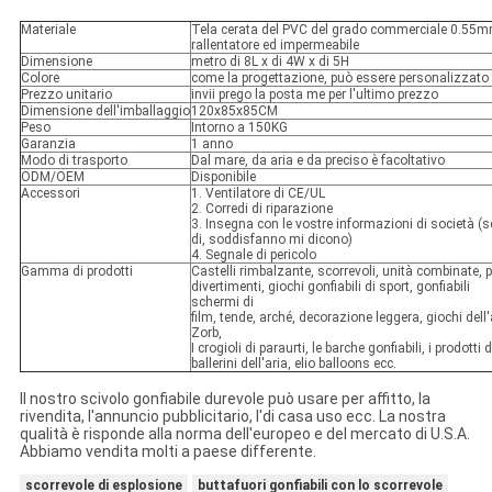
Materiale
Tela cerata del PVC del grado commerciale 0.55m
rallentatore ed impermeabile
Dimensione
metro di 8L x di 4W x di 5H
Colore
come la progettazione, può essere personalizzato
Prezzo unitario
invii prego la posta me per l'ultimo prezzo
Dimensione dell'imballaggio
120x85x85CM
Peso
Intorno a 150KG
Garanzia
1 anno
Modo di trasporto
Dal mare, da aria e da preciso è facoltativo
ODM/OEM
Disponibile
Accessori
1. Ventilatore di CE/UL
2. Corredi di riparazione
3. Insegna con le vostre informazioni di società (
di, soddisfanno mi dicono)
4. Segnale di pericolo
Gamma di prodotti
Castelli rimbalzante, scorrevoli, unità combinate, p
divertimenti, giochi gonfiabili di sport, gonfiabili
schermi di
film, tende, arché, decorazione leggera, giochi dell'
Zorb,
I crogioli di paraurti, le barche gonfiabili, i prodotti d
ballerini dell'aria, elio balloons ecc.
Il nostro scivolo gonfiabile durevole può usare per affitto, la
rivendita, l'annuncio pubblicitario, l'di casa uso ecc. La nostra
qualità è risponde alla norma dell'europeo e del mercato di U.S.A.
Abbiamo vendita molti a paese differente.
scorrevole di esplosione
buttafuori gonfiabili con lo scorrevole