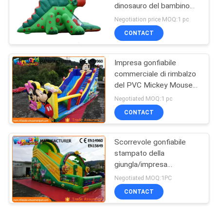
dinosauro del bambino
del campo da giuoco
Negotiation price MOQ:1 pc
asciutto gonfiabile dello
CONTACT
scorrevole
Impresa gonfiabile
commerciale di rimbalzo
del PVC Mickey Mouse
con lo scorrevole facile
Negotiated MOQ:1 pc
portare
CONTACT
Scorrevole gonfiabile
stampato della
giungla/impresa
gonfiabile commerciale
Negotiated MOQ:1PC
di rimbalzo
CONTACT