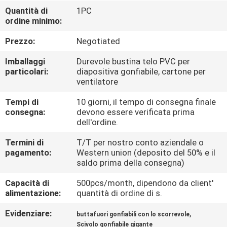
FABBRICA
Quantità di
1PC
ordine minimo:
CONTROLLO
Prezzo:
Negotiated
DI
Imballaggi
Durevole bustina telo PVC per
QUALITÀ
particolari:
diapositiva gonfiabile, cartone per
ventilatore
Tempi di
10 giorni, il tempo di consegna finale
COMPANY
consegna:
devono essere verificata prima
NEWS
dell'ordine.
Termini di
T/T per nostro conto aziendale o
pagamento:
Western union (deposito del 50% e il
MAPPA
saldo prima della consegna)
DEL
Capacità di
500pcs/month, dipendono da client'
SITO
alimentazione:
quantità di ordine di s.
Evidenziare:
,
buttafuori gonfiabili con lo scorrevole
PRIVACY
Scivolo gonfiabile gigante