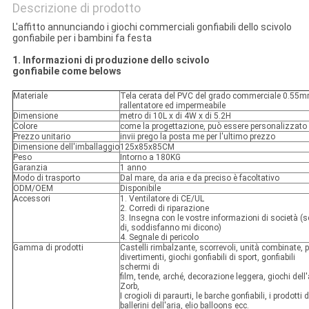
Descrizione di prodotto
L'affitto annunciando i giochi commerciali gonfiabili dello scivolo
gonfiabile per i bambini fa festa
1. Informazioni di produzione dello scivolo
gonfiabile come belows
Materiale
Tela cerata del PVC del grado commerciale 0.55m
rallentatore ed impermeabile
Dimensione
metro di 10L x di 4W x di 5.2H
Colore
come la progettazione, può essere personalizzato
Prezzo unitario
invii prego la posta me per l'ultimo prezzo
Dimensione dell'imballaggio
125x85x85CM
Peso
Intorno a 180KG
Garanzia
1 anno
Modo di trasporto
Dal mare, da aria e da preciso è facoltativo
ODM/OEM
Disponibile
Accessori
1. Ventilatore di CE/UL
2. Corredi di riparazione
3. Insegna con le vostre informazioni di società (
di, soddisfanno mi dicono)
4. Segnale di pericolo
Gamma di prodotti
Castelli rimbalzante, scorrevoli, unità combinate, p
divertimenti, giochi gonfiabili di sport, gonfiabili
schermi di
film, tende, arché, decorazione leggera, giochi dell'
Zorb,
I crogioli di paraurti, le barche gonfiabili, i prodotti d
ballerini dell'aria, elio balloons ecc.