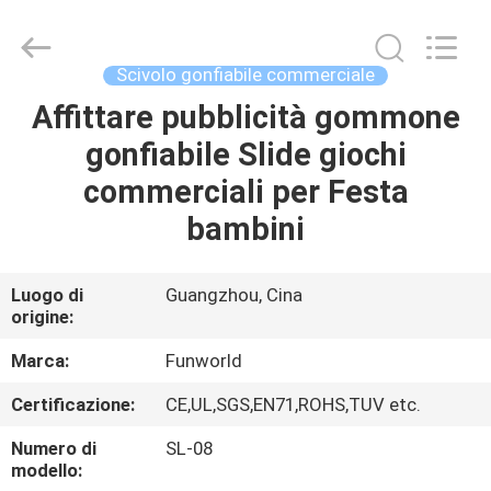
2026
Funworld
Inflatables
Limited.
All
Scivolo gonfiabile commerciale
Rights
Reserved.
Affittare pubblicità gommone
CASA
gonfiabile Slide giochi
PRODOTTI
commerciali per Festa
bambini
VIDEO
Luogo di
Guangzhou, Cina
origine:
CIRCA
NOI
Marca:
Funworld
Certificazione:
CE,UL,SGS,EN71,ROHS,TUV etc.
GIRO
Numero di
SL-08
DELLA
modello: