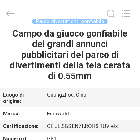
2026
Funworld
Inflatables
Limited.
All
Parco divertimenti gonfiabile
Rights
Reserved.
Campo da giuoco gonfiabile
CASA
dei grandi annunci
PRODOTTI
pubblicitari del parco di
divertimenti della tela cerata
VIDEO
di 0.55mm
CIRCA
Luogo di
Guangzhou, Cina
origine:
NOI
Marca:
Funworld
GIRO
Certificazione:
CE,UL,SGS,EN71,ROHS,TUV etc.
DELLA
Numero di
GI-11