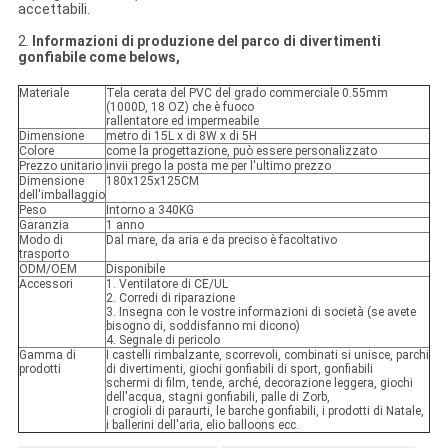
accettabili.
2.
Informazioni di produzione del parco di divertimenti
gonfiabile come belows,
Materiale
Tela cerata del PVC del grado commerciale 0.55mm
(1000D, 18 OZ) che è fuoco
rallentatore ed impermeabile
Dimensione
metro di 15L x di 8W x di 5H
Colore
come la progettazione, può essere personalizzato
Prezzo unitario
invii prego la posta me per l'ultimo prezzo
Dimensione
180x125x125CM
dell'imballaggio
Peso
Intorno a 340KG
Garanzia
1 anno
Modo di
Dal mare, da aria e da preciso è facoltativo
trasporto
ODM/OEM
Disponibile
Accessori
1. Ventilatore di CE/UL
2. Corredi di riparazione
3. Insegna con le vostre informazioni di società (se avete
bisogno di, soddisfanno mi dicono)
4. Segnale di pericolo
Gamma di
I castelli rimbalzante, scorrevoli, combinati si unisce, parchi
prodotti
di divertimenti, giochi gonfiabili di sport, gonfiabili
schermi di film, tende, arché, decorazione leggera, giochi
dell'acqua, stagni gonfiabili, palle di Zorb,
I crogioli di paraurti, le barche gonfiabili, i prodotti di Natale,
i ballerini dell'aria, elio balloons ecc.