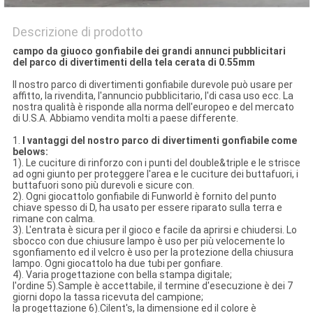
Descrizione di prodotto
campo da giuoco gonfiabile dei grandi annunci pubblicitari
del parco di divertimenti della tela cerata di 0.55mm
Il nostro parco di divertimenti gonfiabile durevole può usare per
affitto, la rivendita, l'annuncio pubblicitario, l'di casa uso ecc. La
nostra qualità è risponde alla norma dell'europeo e del mercato
di U.S.A. Abbiamo vendita molti a paese differente.
1.
I vantaggi del nostro parco di divertimenti gonfiabile come
belows:
1). Le cuciture di rinforzo con i punti del double&triple e le strisce
ad ogni giunto per proteggere l'area e le cuciture dei buttafuori, i
buttafuori sono più durevoli e sicure con.
2). Ogni giocattolo gonfiabile di Funworld è fornito del punto
chiave spesso di D, ha usato per essere riparato sulla terra e
rimane con calma.
3). L'entrata è sicura per il gioco e facile da aprirsi e chiudersi. Lo
sbocco con due chiusure lampo è uso per più velocemente lo
sgonfiamento ed il velcro è uso per la protezione della chiusura
lampo. Ogni giocattolo ha due tubi per gonfiare.
4). Varia progettazione con bella stampa digitale;
l'ordine 5).Sample è accettabile, il termine d'esecuzione è dei 7
giorni dopo la tassa ricevuta del campione;
la progettazione 6).Cilent's, la dimensione ed il colore è