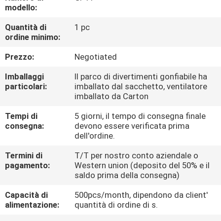
FABBRICA
modello:
Quantità di
1 pc
CONTROLLO
ordine minimo:
DI
Prezzo:
Negotiated
QUALITÀ
Imballaggi
Il parco di divertimenti gonfiabile ha
particolari:
imballato dal sacchetto, ventilatore
imballato da Carton
COMPANY
Tempi di
5 giorni, il tempo di consegna finale
NEWS
consegna:
devono essere verificata prima
dell'ordine.
MAPPA
Termini di
T/T per nostro conto aziendale o
pagamento:
Western union (deposito del 50% e il
DEL
saldo prima della consegna)
SITO
Capacità di
500pcs/month, dipendono da client'
alimentazione:
quantità di ordine di s.
PRIVACY