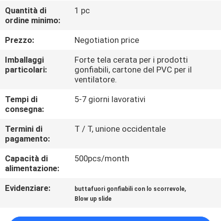
FABBRICA
Quantità di
1 pc
ordine minimo:
CONTROLLO
Prezzo:
Negotiation price
DI
Imballaggi
Forte tela cerata per i prodotti
QUALITÀ
particolari:
gonfiabili, cartone del PVC per il
ventilatore.
Tempi di
5-7 giorni lavorativi
COMPANY
consegna:
NEWS
Termini di
T / T, unione occidentale
pagamento:
MAPPA
Capacità di
500pcs/month
DEL
alimentazione:
SITO
Evidenziare:
,
buttafuori gonfiabili con lo scorrevole
Blow up slide
PRIVACY