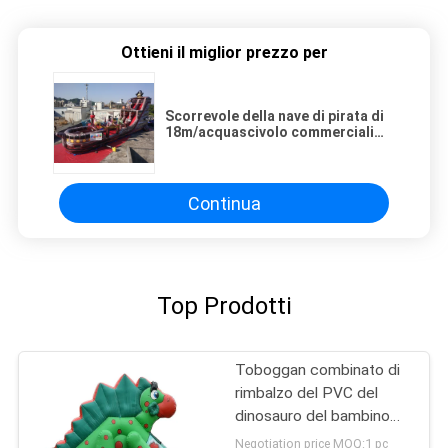
Ottieni il miglior prezzo per
Scorrevole della nave di pirata di
18m/acquascivolo commerciali
gonfiabili di esplosione
Continua
Top Prodotti
Toboggan combinato di
rimbalzo del PVC del
dinosauro del bambino
del campo da giuoco
Negotiation price MOQ:1 pc