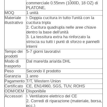
commerciale 0.55mm (1000D, 18 OZ) di
PLATONE,
MOQ
1 unità
Materiale
Doppia cucitura in tutto l'unità con la
1.
illustrativo
cucitura tripla
2. Cucitura quadrupla nelle aree chiave
dentro la base dell'unità
3. La tessitura extra ha rinforzato la
striscia su tutti i punti di sforzo e pannelli
interni
Tempo dei
5-7 giorni lavorativi
prodotti
Modo di
Dal mare/da aria/da DHL
trasporto
Peso
Secondo il prodotto
Garanzia
1 anno
Pagamento
T/T, Western Union
Certificato
CE, EN14960, SGS, TUV, ROHS
ODM/OEM
Disponibile
Accessori
Ventilatore elettrico del CE
1.
2. Corredi di riparazione (materiale, borsa,
ecc.)