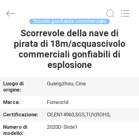
2026
Funworld
Inflatables
Limited.
All
Scivolo gonfiabile commerciale
Rights
Reserved.
Scorrevole della nave di
CASA
pirata di 18m/acquascivolo
PRODOTTI
commerciali gonfiabili di
esplosione
VIDEO
Luogo di
Guangzhou, Cina
origine:
CIRCA
NOI
Marca:
Funworld
Certificazione:
CE,EN14960,SGS,TUV,ROHS,
GIRO
Numero di
2020D-Slide1
DELLA
modello: