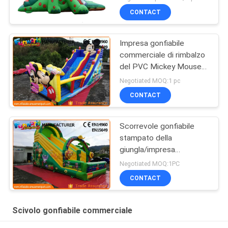
asciutto gonfiabile dello
CONTACT
scorrevole
Impresa gonfiabile
commerciale di rimbalzo
del PVC Mickey Mouse
con lo scorrevole facile
Negotiated MOQ:1 pc
portare
CONTACT
Scorrevole gonfiabile
stampato della
giungla/impresa
gonfiabile commerciale
Negotiated MOQ:1PC
di rimbalzo
CONTACT
Scivolo gonfiabile commerciale