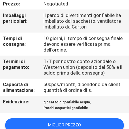
FABBRICA
Prezzo:
Negotiated
Imballaggi
Il parco di divertimenti gonfiabile ha
CONTROLLO
particolari:
imballato dal sacchetto, ventilatore
imballato da Carton
DI
Tempi di
10 giorni, il tempo di consegna finale
QUALITÀ
consegna:
devono essere verificata prima
dell'ordine.
COMPANY
Termini di
T/T per nostro conto aziendale o
pagamento:
Western union (deposito del 50% e il
NEWS
saldo prima della consegna)
Capacità di
500pcs/month, dipendono da client'
MAPPA
alimentazione:
quantità di ordine di s.
DEL
Evidenziare:
,
giocattolo gonfiabile acqua
SITO
Parchi acquatici gonfiabile
PRIVACY
MIGLIOR PREZZO