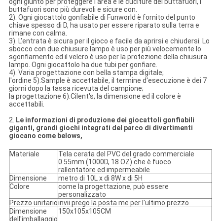
ogni giunto per proteggere l'area e le cuciture dei buttafuori, i
buttafuori sono più durevoli e sicure con.
2). Ogni giocattolo gonfiabile di Funworld è fornito del punto
chiave spesso di D, ha usato per essere riparato sulla terra e
rimane con calma.
3). L'entrata è sicura per il gioco e facile da aprirsi e chiudersi. Lo
sbocco con due chiusure lampo è uso per più velocemente lo
sgonfiamento ed il velcro è uso per la protezione della chiusura
lampo. Ogni giocattolo ha due tubi per gonfiare.
4). Varia progettazione con bella stampa digitale;
l'ordine 5).Sample è accettabile, il termine d'esecuzione è dei 7
giorni dopo la tassa ricevuta del campione;
la progettazione 6).Cilent's, la dimensione ed il colore è
accettabili.
2.
Le informazioni di produzione dei giocattoli gonfiabili
giganti, grandi giochi integrati del parco di divertimenti
giocano come belows,
Materiale
Tela cerata del PVC del grado commerciale
0.55mm (1000D, 18 OZ) che è fuoco
rallentatore ed impermeabile
Dimensione
metro di 10L x di 8W x di 5H
Colore
come la progettazione, può essere
personalizzato
Prezzo unitario
invii prego la posta me per l'ultimo prezzo
Dimensione
150x105x105CM
dell'imballaggio