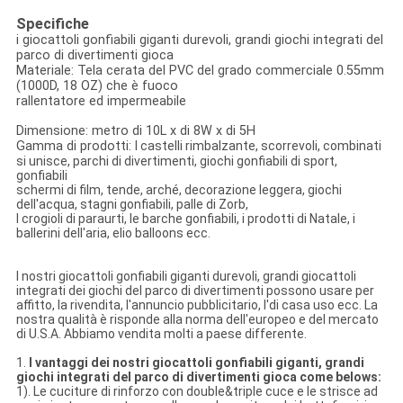
Specifiche
i giocattoli gonfiabili giganti durevoli, grandi giochi integrati del
parco di divertimenti gioca
Materiale: Tela cerata del PVC del grado commerciale 0.55mm
(1000D, 18 OZ) che è fuoco
rallentatore ed impermeabile
Dimensione: metro di 10L x di 8W x di 5H
Gamma di prodotti:
I castelli rimbalzante, scorrevoli, combinati
si unisce, parchi di divertimenti, giochi gonfiabili di sport,
gonfiabili
schermi di film, tende, arché, decorazione leggera, giochi
dell'acqua, stagni gonfiabili, palle di Zorb,
I crogioli di paraurti, le barche gonfiabili, i prodotti di Natale, i
ballerini dell'aria, elio balloons ecc.
I nostri giocattoli gonfiabili giganti durevoli, grandi giocattoli
integrati dei giochi del parco di divertimenti possono usare per
affitto, la rivendita, l'annuncio pubblicitario, l'di casa uso ecc. La
nostra qualità è risponde alla norma dell'europeo e del mercato
di U.S.A. Abbiamo vendita molti a paese differente.
1.
I vantaggi dei nostri giocattoli gonfiabili giganti, grandi
giochi integrati del parco di divertimenti gioca come belows:
1). Le cuciture di rinforzo con double&triple cuce e le strisce ad