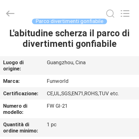
2026
Funworld
Inflatables
Limited.
All
Parco divertimenti gonfiabile
Rights
Reserved.
L'abitudine scherza il parco di
CASA
divertimenti gonfiabile
PRODOTTI
Luogo di
Guangzhou, Cina
origine:
VIDEO
Marca:
Funworld
CIRCA
Certificazione:
CE,UL,SGS,EN71,ROHS,TUV etc.
NOI
Numero di
FW GI-21
modello:
GIRO
Quantità di
1 pc
ordine minimo:
DELLA