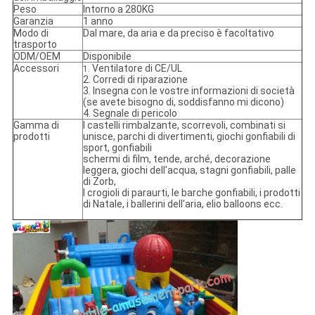
Peso
Intorno a 280KG
Garanzia
1 anno
Modo di
Dal mare, da aria e da preciso è facoltativo
trasporto
ODM/OEM
Disponibile
Accessori
Ventilatore di CE/UL
1.
2. Corredi di riparazione
3. Insegna con le vostre informazioni di società
(se avete bisogno di, soddisfanno mi dicono)
4. Segnale di pericolo
Gamma di
I castelli rimbalzante, scorrevoli, combinati si
prodotti
unisce, parchi di divertimenti, giochi gonfiabili di
sport, gonfiabili
schermi di film, tende, arché, decorazione
leggera, giochi dell'acqua, stagni gonfiabili, palle
di Zorb,
I crogioli di paraurti, le barche gonfiabili, i prodotti
di Natale, i ballerini dell'aria, elio balloons ecc.