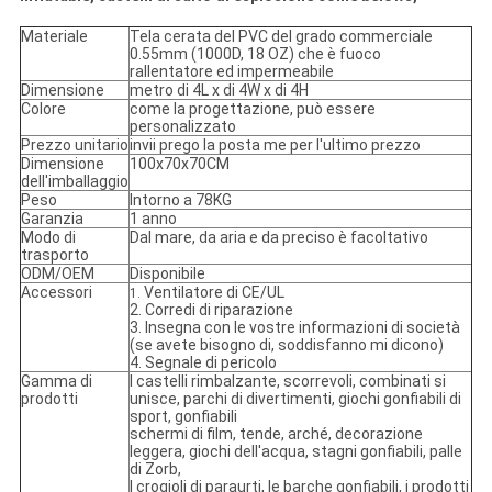
Materiale
Tela cerata del PVC del grado commerciale
0.55mm (1000D, 18 OZ) che è fuoco
rallentatore ed impermeabile
Dimensione
metro di 4L x di 4W x di 4H
Colore
come la progettazione, può essere
personalizzato
Prezzo unitario
invii prego la posta me per l'ultimo prezzo
Dimensione
100x70x70CM
dell'imballaggio
Peso
Intorno a 78KG
Garanzia
1 anno
Modo di
Dal mare, da aria e da preciso è facoltativo
trasporto
ODM/OEM
Disponibile
Accessori
Ventilatore di CE/UL
1.
2. Corredi di riparazione
3. Insegna con le vostre informazioni di società
(se avete bisogno di, soddisfanno mi dicono)
4. Segnale di pericolo
Gamma di
I castelli rimbalzante, scorrevoli, combinati si
prodotti
unisce, parchi di divertimenti, giochi gonfiabili di
sport, gonfiabili
schermi di film, tende, arché, decorazione
leggera, giochi dell'acqua, stagni gonfiabili, palle
di Zorb,
I crogioli di paraurti, le barche gonfiabili, i prodotti