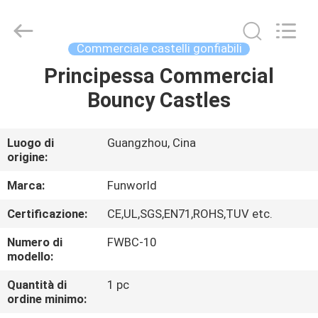
2026
Funworld
Inflatables
Limited.
All
Commerciale castelli gonfiabili
Rights
Reserved.
Principessa Commercial
CASA
Bouncy Castles
PRODOTTI
Luogo di
Guangzhou, Cina
origine:
VIDEO
Marca:
Funworld
CIRCA
Certificazione:
CE,UL,SGS,EN71,ROHS,TUV etc.
NOI
Numero di
FWBC-10
modello:
GIRO
Quantità di
1 pc
ordine minimo:
DELLA