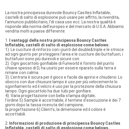
La nostra principessa durevole Bouncy Castles Inflatable,
castelli di salto di esplosione può usare per affitto, la rivendita,
l'annuncio pubblicitario, l'di casa uso ecc. La nostra qualità è
risponde alla norma dell'europeo e del mercato di U.S.A. Abbiamo
vendita molti a paese differente.
1.
I vantaggi della nostra principessa Bouncy Castles
Inflatable, castelli di salto di esplosione come belows:
1). Le cuciture di rinforzo con i punti del double&triple e le strisce
ad ogni giunto per proteggere l'area e le cuciture dei buttafuori, i
buttafuori sono più durevoli e sicure con.
2). Ogni giocattolo gonfiabile di Funworld è fornito del punto
chiave spesso di D, ha usato per essere riparato sulla terra e
rimane con calma.
3). L'entrata è sicura per il gioco e facile da aprirsi e chiudersi. Lo
sbocco con due chiusure lampo è uso per più velocemente lo
sgonfiamento ed il velcro è uso per la protezione della chiusura
lampo. Ogni giocattolo ha due tubi per gonfiare.
4). Varia progettazione con bella stampa digitale;
l'ordine 5).Sample è accettabile, il termine d'esecuzione è dei 7
giorni dopo la tassa ricevuta del campione;
la progettazione 6).Cilent's, la dimensione ed il colore è
accettabili.
2.
Informazioni di produzione di principessa Bouncy Castles
Inflatable, castelli di salto di esplosione come belows,