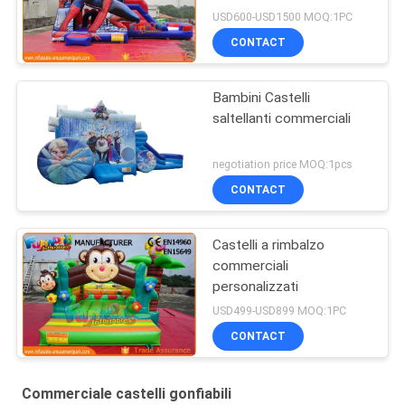
commerciale dei castelli
USD600-USD1500 MOQ:1PC
della tela cerata del PVC
CONTACT
Bambini Castelli
saltellanti commerciali
negotiation price MOQ:1pcs
CONTACT
Castelli a rimbalzo
commerciali
personalizzati
USD499-USD899 MOQ:1PC
CONTACT
Commerciale castelli gonfiabili