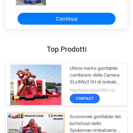
Continua
Top Prodotti
Ultimo metro gonfiabile
combinato della Camera
5Lx4Wx3.5H di rimbalzo
dell'OEM Iron Man
Negotiation price MOQ:1 pc
CONTACT
Scorrevole gonfiabile dei
buttafuori dello
Spiderman rimbalzante