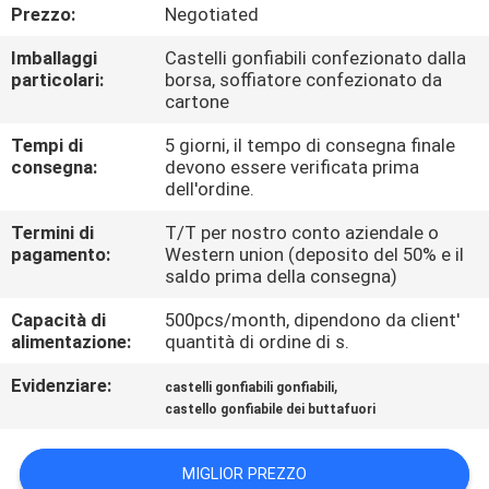
FABBRICA
Prezzo:
Negotiated
Imballaggi
Castelli gonfiabili confezionato dalla
CONTROLLO
particolari:
borsa, soffiatore confezionato da
cartone
DI
Tempi di
5 giorni, il tempo di consegna finale
QUALITÀ
consegna:
devono essere verificata prima
dell'ordine.
COMPANY
Termini di
T/T per nostro conto aziendale o
pagamento:
Western union (deposito del 50% e il
NEWS
saldo prima della consegna)
Capacità di
500pcs/month, dipendono da client'
MAPPA
alimentazione:
quantità di ordine di s.
DEL
Evidenziare:
,
castelli gonfiabili gonfiabili
SITO
castello gonfiabile dei buttafuori
PRIVACY
MIGLIOR PREZZO